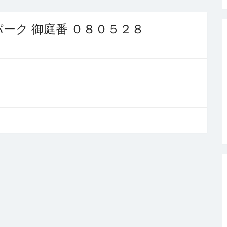
ーク 御庭番 ０８０５２８