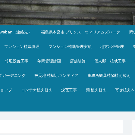
iwaban（連絡先）
福島県本宮市 プリンス・ウィリアムズパーク
問
マンション植栽管理
マンション植栽管理実績
地方出張管理
竹垣設置工事
年間管理計画
店舗装飾
個人邸 植栽工事
ダガーデニング
被災地 植樹ボランティア
事務所観葉植物植え替え
ショップ
コンテナ植え替え
煉瓦工事
蘭 植え替え
寄せ植え＆