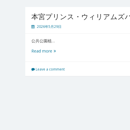
本宮プリンス・ウィリアムズパ
2026年5月29日
公共公園植…
本
Read more
宮
プ
リ
Leave a comment
ン
ス・
ウ
ィ
リ
ア
ム
ズ
パ
ー