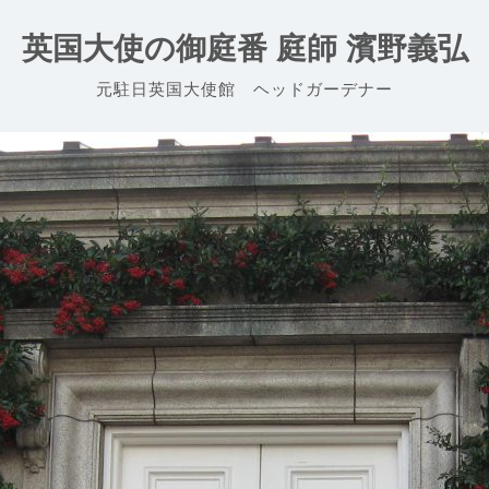
英国大使の御庭番 庭師 濱野義弘
元駐日英国大使館 ヘッドガーデナー