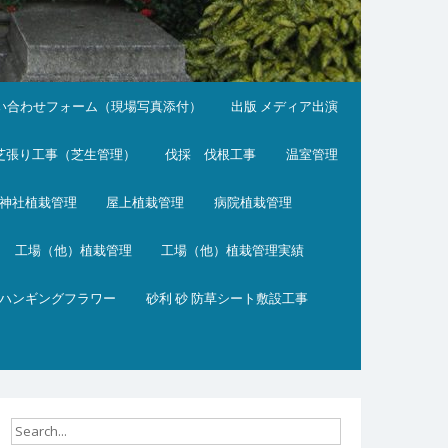
い合わせフォーム（現場写真添付）
出版 メディア出演
芝張り工事（芝生管理）
伐採 伐根工事
温室管理
神社植栽管理
屋上植栽管理
病院植栽管理
工場（他）植栽管理
工場（他）植栽管理実績
ハンギングフラワー
砂利 砂 防草シート敷設工事