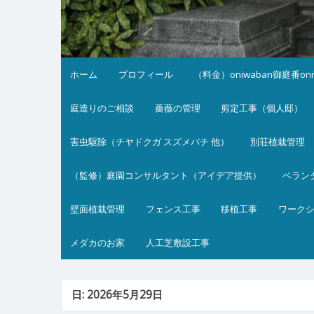
ホーム
プロフィール
（料金）oniwaban御庭番on
庭造りのご相談
薔薇の管理
剪定工事（個人邸）
害虫駆除（チヤドクガ スズメバチ 他）
別荘植栽管理
（監修）庭園コンサルタント（アイデア提供）
ベラン
壁面植栽管理
フェンス工事
移植工事
ワーク
メダカのお家
人工芝敷設工事
日:
2026年5月29日