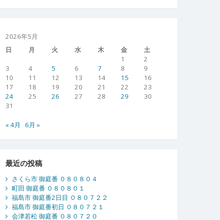
2026年5月
日
月
火
水
木
金
土
1
2
3
4
5
6
7
8
9
10
11
12
13
14
15
16
17
18
19
20
21
22
23
24
25
26
27
28
29
30
31
« 4月
6月 »
最近の投稿
さくら市 御庭番 ０８０８０４
町田 御庭番 ０８０８０１
福島市 御庭番2日目 ０８０７２２
福島市 御庭番初日 ０８０７２１
会津若松 御庭番 ０８０７２０