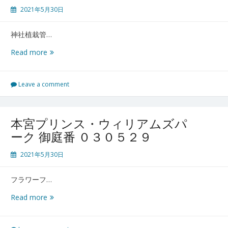
５
2021年5月30日
３
０
神社植栽管…
黒
Read more
磯
御
庭
Leave a comment
番
０
３
本宮プリンス・ウィリアムズパ
０
ーク 御庭番 ０３０５２９
５
２
2021年5月30日
９
フラワーフ…
本
Read more
宮
プ