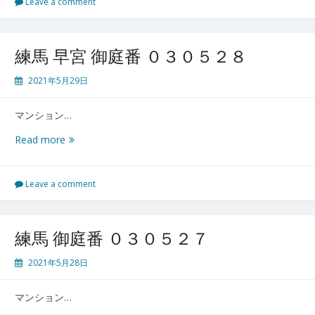
リ
Leave a comment
ン
ス・
ウ
練馬 早宮 御庭番 ０３０５２８
ィ
リ
2021年5月29日
ア
ム
マンション…
ズ
パ
練
Read more
ー
馬
ク
早
御
宮
Leave a comment
庭
御
番
庭
０
番
練馬 御庭番 ０３０５２７
３
０
０
３
2021年5月28日
５
０
２
５
９
マンション…
２