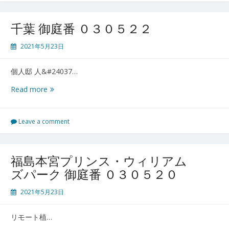
030524
千葉 御庭番 ０３０５２２
2021年5月23日
個人邸 人&#24037…
千
Read more
葉
御
庭
Leave a comment
番
０
３
福島本宮プリンス・ウィリアム
０
ズパーク 御庭番 ０３０５２０
５
２
2021年5月23日
２
リモート植…