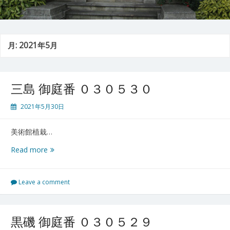
月:
2021年5月
三島 御庭番 ０３０５３０
2021年5月30日
美術館植栽…
三
Read more
島
御
庭
Leave a comment
番
０
３
黒磯 御庭番 ０３０５２９
０