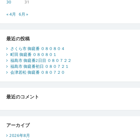
３
30
31
０
« 4月
6月 »
５
２
０
最近の投稿
さくら市 御庭番 ０８０８０４
町田 御庭番 ０８０８０１
福島市 御庭番2日目 ０８０７２２
福島市 御庭番初日 ０８０７２１
会津若松 御庭番 ０８０７２０
最近のコメント
アーカイブ
2026年8月