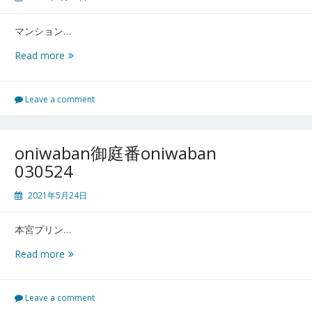
０
５
マンション…
２
６
横
Read more
浜
港
北
Leave a comment
御
庭
番
oniwaban御庭番oniwaban
０
030524
３
０
2021年5月24日
５
２
本宮プリン…
５
oniwaban
Read more
御
庭
番
Leave a comment
oniwaban