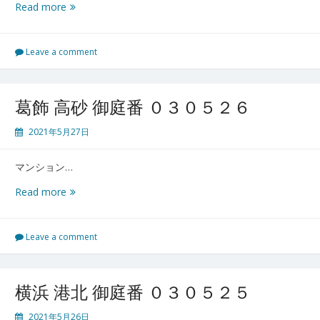
８
練
Read more
馬
御
庭
Leave a comment
番
０
３
葛飾 高砂 御庭番 ０３０５２６
０
５
2021年5月27日
２
７
マンション…
葛
Read more
飾
高
砂
Leave a comment
御
庭
番
横浜 港北 御庭番 ０３０５２５
０
３
2021年5月26日