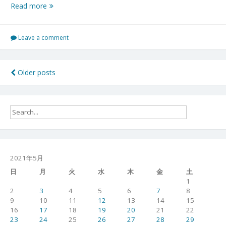
福
Read more
島
本
宮
Leave a comment
プ
リ
ン
投
Older posts
ス・
稿
ウ
ィ
ナ
リ
ビ
ア
ム
ゲ
ズ
ー
パ
2021年5月
ー
シ
日
月
火
水
木
金
土
ク
1
御
ョ
2
3
4
5
6
7
8
庭
9
10
11
12
13
14
15
ン
番
16
17
18
19
20
21
22
０
23
24
25
26
27
28
29