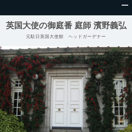
英国大使の御庭番 庭師 濱野義弘
元駐日英国大使館 ヘッドガーデナー