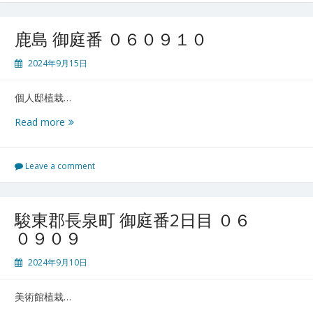
０
６
鹿島 御庭番 ０６０９１０
０
９
2024年9月15日
１
０
個人邸植栽…
鹿
Read more
島
御
庭
Leave a comment
番
０
６
駿東郡長泉町 御庭番2日目 ０６
０
０９０９
９
１
2024年9月10日
０
美術館植栽…