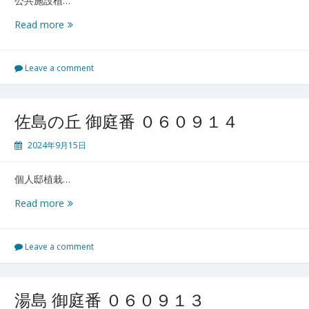
公共施設植…
本
Read more
宮
プ
リ
Leave a comment
ン
ス・
ウ
佐島の丘 御庭番 ０６０９１４
ィ
リ
2024年9月15日
ア
ム
個人邸植栽…
ズ
パ
佐
Read more
ー
島
ク
の
御
丘
Leave a comment
庭
御
番
庭
０
番
湯島 御庭番 ０６０９１３
６
０