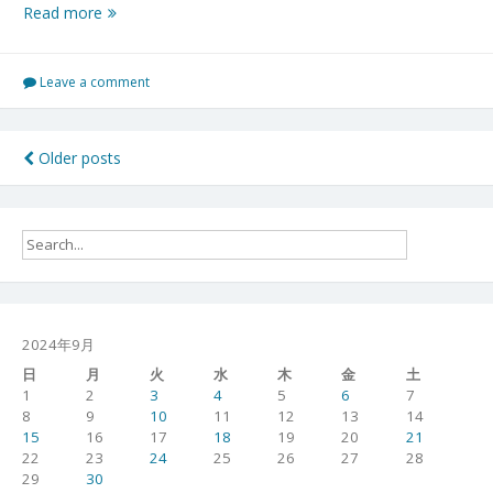
駿
Read more
東
郡
長
Leave a comment
泉
町
御
投
Older posts
庭
稿
番
2
ナ
日
ビ
目
０
ゲ
６
ー
０
2024年9月
９
シ
日
月
火
水
木
金
土
０
1
2
3
4
5
6
7
９
ョ
8
9
10
11
12
13
14
15
16
17
18
19
20
21
ン
22
23
24
25
26
27
28
29
30