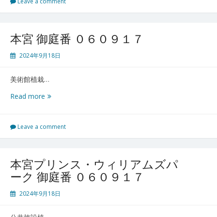
御
Leave a comment
庭
番
０
本宮 御庭番 ０６０９１７
６
０
2024年9月18日
９
２
美術館植栽…
０
本
Read more
宮
御
庭
Leave a comment
番
０
６
本宮プリンス・ウィリアムズパ
０
ーク 御庭番 ０６０９１７
９
１
2024年9月18日
７