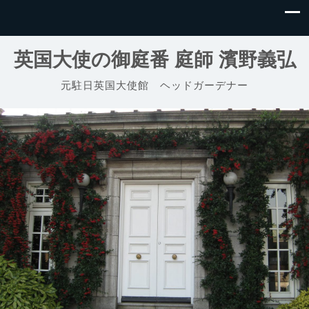
英国大使の御庭番 庭師 濱野義弘
元駐日英国大使館 ヘッドガーデナー