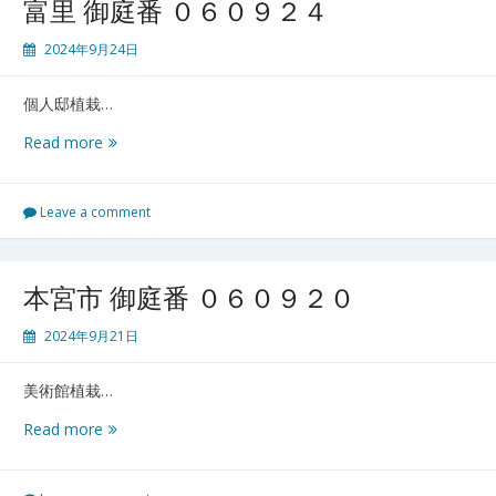
富里 御庭番 ０６０９２４
庭
番
2024年9月24日
０
６
個人邸植栽…
０
９
富
Read more
２
里
９
御
庭
Leave a comment
番
０
６
本宮市 御庭番 ０６０９２０
０
９
2024年9月21日
２
４
美術館植栽…
本
Read more
宮
市