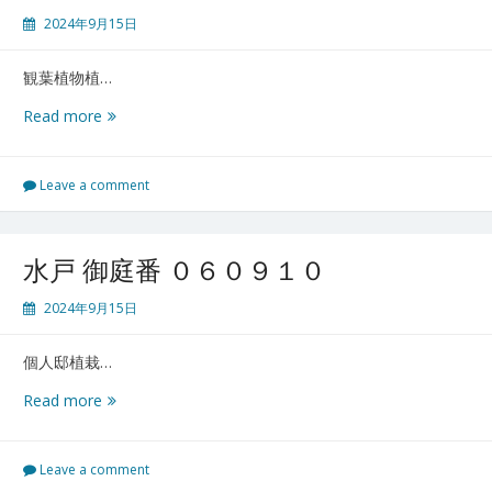
０
６
2024年9月15日
９
０
１
９
７
観葉植物植…
１
４
湯
Read more
島
御
庭
Leave a comment
番
０
６
水戸 御庭番 ０６０９１０
０
９
2024年9月15日
１
３
個人邸植栽…
水
Read more
戸
御
庭
Leave a comment
番