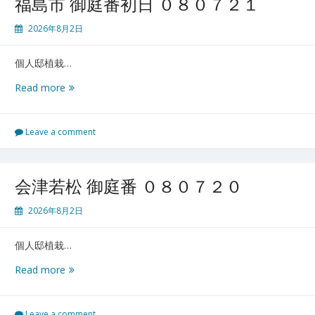
福島市 御庭番初日 ０８０７２１
日
目
2026年8月2日
０
８
個人邸植栽…
０
７
福
Read more
２
島
２
市
御
Leave a comment
庭
番
初
会津若松 御庭番 ０８０７２０
日
０
2026年8月2日
８
０
個人邸植栽…
７
２
会
Read more
１
津
若
松
Leave a comment