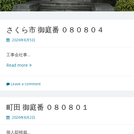
さくら市 御庭番 ０８０８０４
2026年8月5日
工事会社事…
さ
Read more
く
ら
市
Leave a comment
御
庭
番
町田 御庭番 ０８０８０１
０
８
2026年8月2日
０
８
個人邸植栽…
０