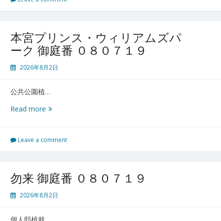
御
庭
番
本宮プリンス・ウィリアムズパ
０
ーク 御庭番 ０８０７１９
８
０
2026年8月2日
７
２
公共公園植…
０
本
Read more
宮
プ
リ
Leave a comment
ン
ス・
ウ
勿来 御庭番 ０８０７１９
ィ
リ
2026年8月2日
ア
ム
個人邸植栽…