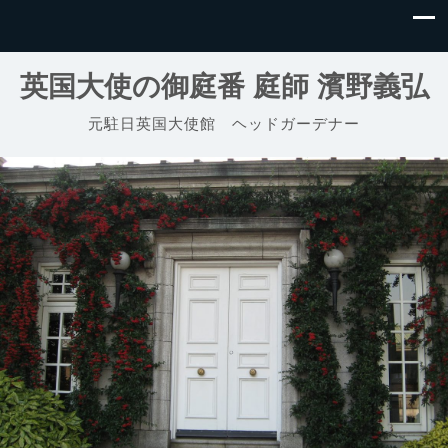
英国大使の御庭番 庭師 濱野義弘
元駐日英国大使館 ヘッドガーデナー