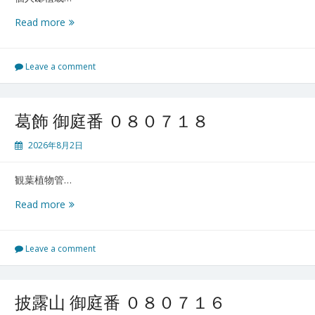
ズ
パ
勿
Read more
ー
来
ク
御
御
庭
Leave a comment
庭
番
番
０
０
８
葛飾 御庭番 ０８０７１８
８
０
０
７
2026年8月2日
７
１
１
９
９
観葉植物管…
葛
Read more
飾
御
庭
Leave a comment
番
０
８
披露山 御庭番 ０８０７１６
０