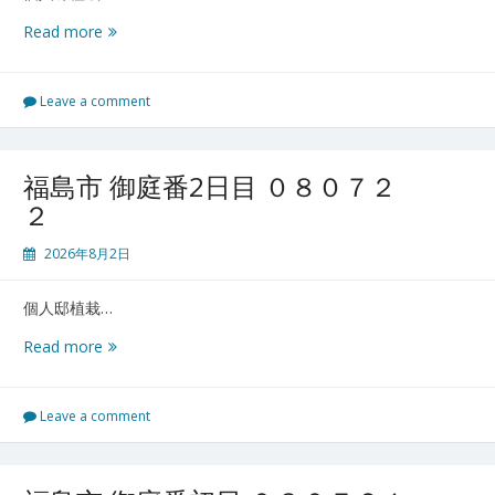
４
町
Read more
田
御
庭
Leave a comment
番
０
８
福島市 御庭番2日目 ０８０７２
０
２
８
０
2026年8月2日
１
個人邸植栽…
福
Read more
島
市
御
Leave a comment
庭
番
2