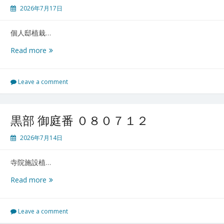
７
2026年7月17日
１
８
個人邸植栽…
披
Read more
露
山
御
Leave a comment
庭
番
０
黒部 御庭番 ０８０７１２
８
０
2026年7月14日
７
１
寺院施設植…
６
黒
Read more
部
御
庭
Leave a comment
番