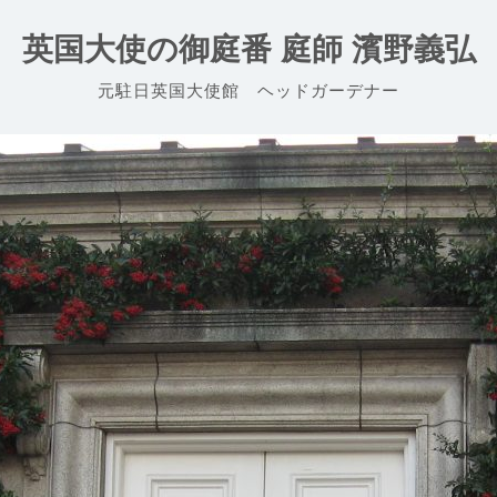
英国大使の御庭番 庭師 濱野義弘
元駐日英国大使館 ヘッドガーデナー