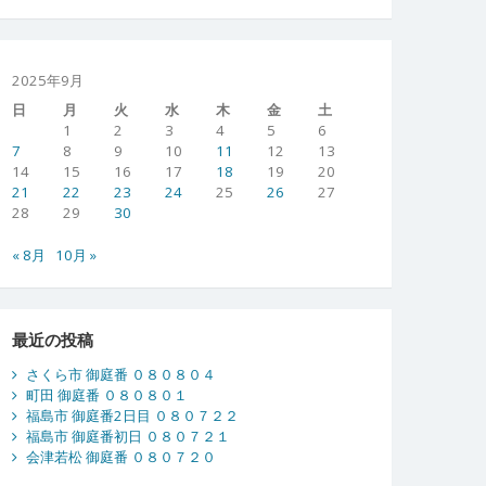
2025年9月
日
月
火
水
木
金
土
1
2
3
4
5
6
7
8
9
10
11
12
13
14
15
16
17
18
19
20
21
22
23
24
25
26
27
28
29
30
« 8月
10月 »
最近の投稿
さくら市 御庭番 ０８０８０４
町田 御庭番 ０８０８０１
福島市 御庭番2日目 ０８０７２２
福島市 御庭番初日 ０８０７２１
会津若松 御庭番 ０８０７２０