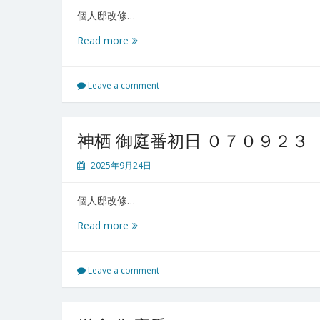
５
個人邸改修…
神
Read more
栖
御
庭
Leave a comment
番
2
日
神栖 御庭番初日 ０７０９２３
目
０
2025年9月24日
７
０
個人邸改修…
９
２
神
Read more
４
栖
御
庭
Leave a comment
番
初
日