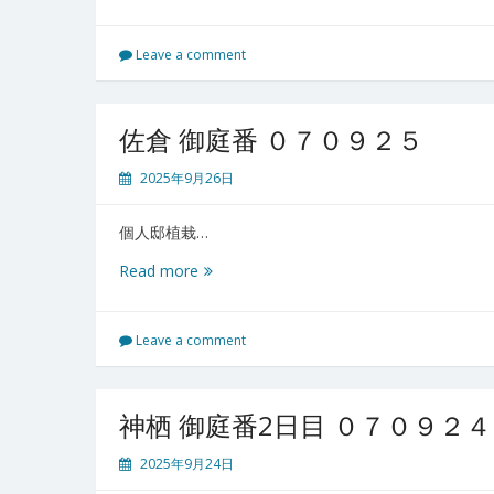
東
０
郡
９
長
Leave a comment
３
泉
０
町
御
佐倉 御庭番 ０７０９２５
庭
番
2025年9月26日
初
日
個人邸植栽…
０
７
佐
Read more
０
倉
９
御
２
庭
Leave a comment
９
番
０
７
神栖 御庭番2日目 ０７０９２４
０
９
2025年9月24日
２