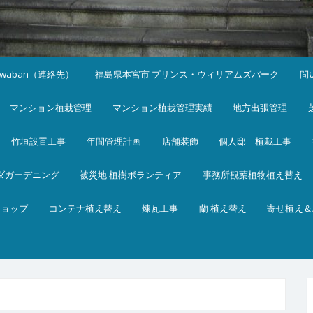
iwaban（連絡先）
福島県本宮市 プリンス・ウィリアムズパーク
問
マンション植栽管理
マンション植栽管理実績
地方出張管理
竹垣設置工事
年間管理計画
店舗装飾
個人邸 植栽工事
ダガーデニング
被災地 植樹ボランティア
事務所観葉植物植え替え
ショップ
コンテナ植え替え
煉瓦工事
蘭 植え替え
寄せ植え＆