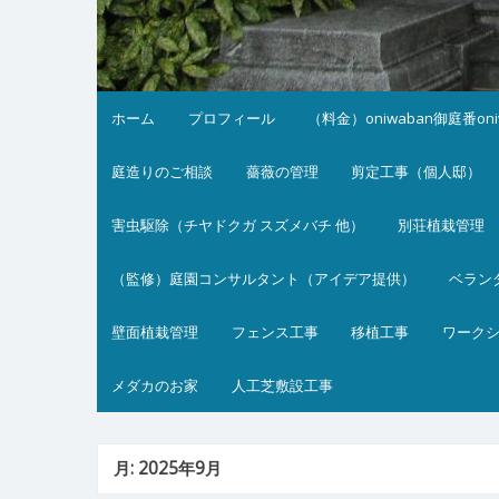
ホーム
プロフィール
（料金）oniwaban御庭番on
庭造りのご相談
薔薇の管理
剪定工事（個人邸）
害虫駆除（チヤドクガ スズメバチ 他）
別荘植栽管理
（監修）庭園コンサルタント（アイデア提供）
ベラン
壁面植栽管理
フェンス工事
移植工事
ワーク
メダカのお家
人工芝敷設工事
月:
2025年9月