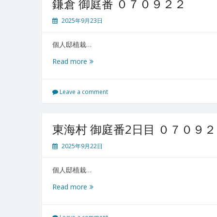
鎌倉 御庭番 ０７０９２２
０
７
2025年9月23日
０
９
個人邸植栽…
２
３
鎌
Read more
倉
御
庭
Leave a comment
番
０
７
東海村 御庭番2日目 ０７０９
０
９
2025年9月22日
２
２
個人邸植栽…
東
Read more
海
村
御