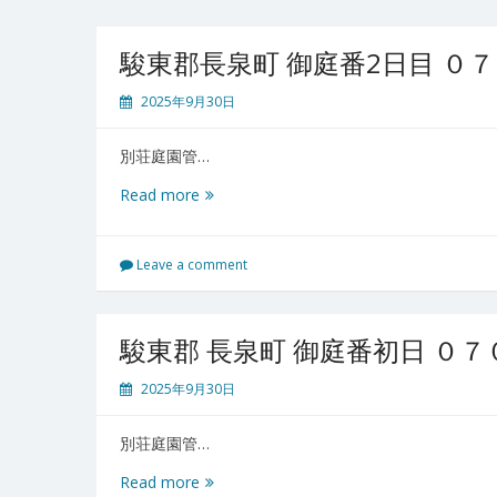
駿東郡長泉町 御庭番2日目 ０
2025年9月30日
別荘庭園管…
駿
Read more
東
郡
長
Leave a comment
泉
町
御
駿東郡 長泉町 御庭番初日 ０
庭
番
2025年9月30日
2
日
別荘庭園管…
目
０
駿
Read more
７