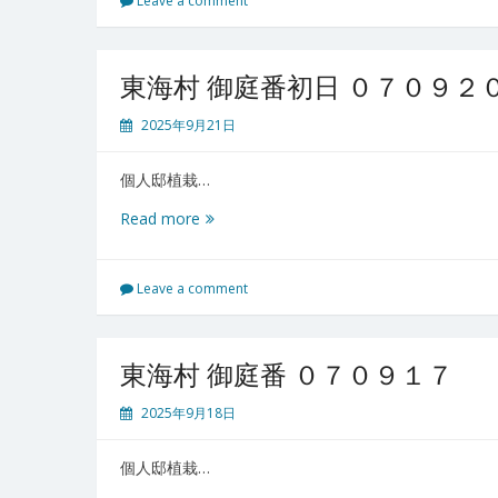
Leave a comment
庭
番
2
東海村 御庭番初日 ０７０９２
日
目
2025年9月21日
０
７
個人邸植栽…
０
９
東
Read more
２
海
１
村
御
Leave a comment
庭
番
初
東海村 御庭番 ０７０９１７
日
０
2025年9月18日
７
０
個人邸植栽…
９
２