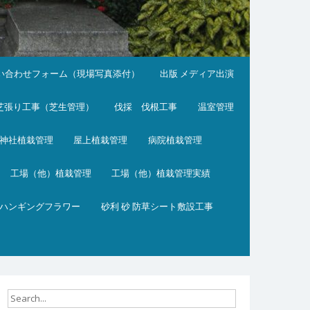
い合わせフォーム（現場写真添付）
出版 メディア出演
芝張り工事（芝生管理）
伐採 伐根工事
温室管理
神社植栽管理
屋上植栽管理
病院植栽管理
工場（他）植栽管理
工場（他）植栽管理実績
ハンギングフラワー
砂利 砂 防草シート敷設工事