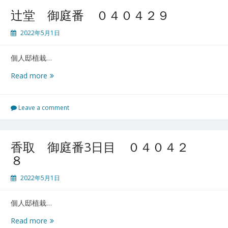
０
辻堂 御庭番 ０４０４２９
４
０
2022年5月1日
４
３
個人邸植栽…
０
辻
Read more
堂
御
庭
Leave a comment
番
０
４
香取 御庭番3日目 ０４０４２
０
８
４
２
2022年5月1日
９
個人邸植栽…
香
Read more