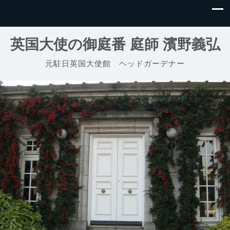
英国大使の御庭番 庭師 濱野義弘
元駐日英国大使館 ヘッドガーデナー