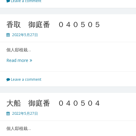
庭
Leave a comment
番
初
日
香取 御庭番 ０４０５０５
０
４
2022年5月27日
０
５
個人邸植栽…
０
７
香
Read more
取
御
庭
Leave a comment
番
０
４
大船 御庭番 ０４０５０４
０
５
2022年5月27日
０
５
個人邸植栽…