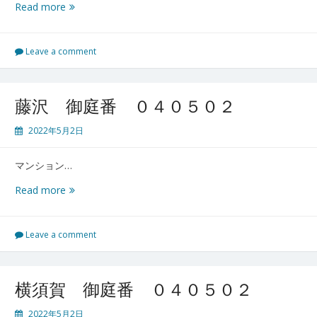
大
Read more
船
御
庭
Leave a comment
番
０
４
藤沢 御庭番 ０４０５０２
０
５
2022年5月2日
０
４
マンション…
藤
Read more
沢
御
庭
Leave a comment
番
０
４
横須賀 御庭番 ０４０５０２
０
５
2022年5月2日