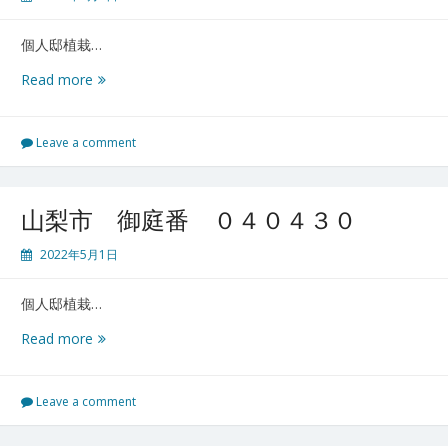
０
２
個人邸植栽…
横
Read more
須
賀
御
Leave a comment
庭
番
０
山梨市 御庭番 ０４０４３０
４
０
2022年5月1日
５
０
個人邸植栽…
２
山
Read more
梨
市
御
Leave a comment
庭
番