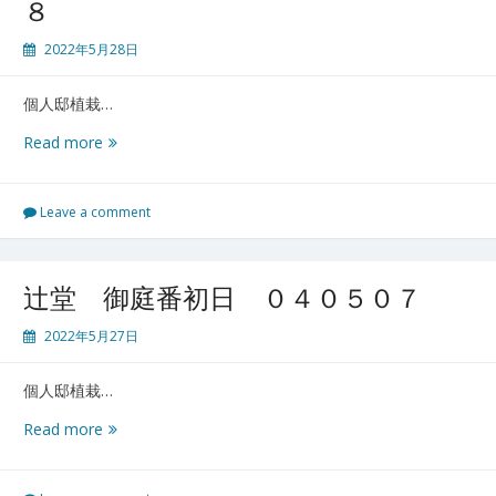
８
０
５
2022年5月28日
０
９
個人邸植栽…
辻
Read more
堂
御
庭
Leave a comment
番
2
日
辻堂 御庭番初日 ０４０５０７
目
０
2022年5月27日
４
０
個人邸植栽…
５
０
辻
Read more
８
堂
御