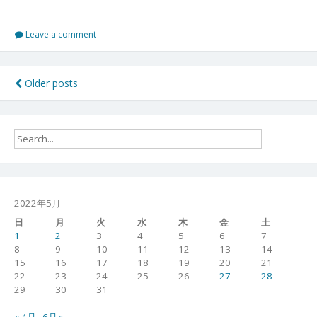
取
御
庭
Leave a comment
番
3
日
投
Older posts
目
稿
０
４
ナ
０
ビ
４
２
ゲ
８
ー
2022年5月
シ
日
月
火
水
木
金
土
1
2
3
4
5
6
7
ョ
8
9
10
11
12
13
14
15
16
17
18
19
20
21
ン
22
23
24
25
26
27
28
29
30
31