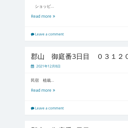
９
ショッピ…
江
Read more
東
住
吉
Leave a comment
御
庭
番
郡山 御庭番3日目 ０３１２
０
３
2021年12月8日
１
２
民宿 植栽…
０
９
郡
Read more
山
御
庭
Leave a comment
番
3
日