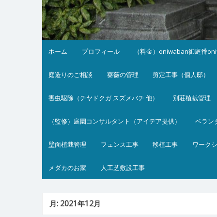
ホーム
プロフィール
（料金）oniwaban御庭番on
庭造りのご相談
薔薇の管理
剪定工事（個人邸）
害虫駆除（チヤドクガ スズメバチ 他）
別荘植栽管理
（監修）庭園コンサルタント（アイデア提供）
ベラン
壁面植栽管理
フェンス工事
移植工事
ワーク
メダカのお家
人工芝敷設工事
月:
2021年12月