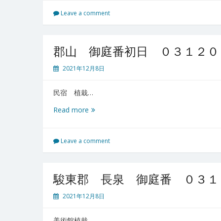
プ
リ
Leave a comment
ン
ス・
ウ
郡山 御庭番初日 ０３１２０
ィ
リ
2021年12月8日
ア
ム
民宿 植栽…
ズ
パ
郡
Read more
ー
山
ク
御
御
庭
Leave a comment
庭
番
番
初
０
日
駿東郡 長泉 御庭番 ０３１
３
０
１
３
2021年12月8日
２
１
０
２
６
美術館植栽…