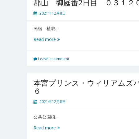
郡山 御庭番2日目 ０３１２
目
０
2021年12月8日
３
１
民宿 植栽…
２
０
郡
Read more
７
山
御
庭
Leave a comment
番
2
日
本宮プリンス・ウィリアムズ
目
６
０
３
2021年12月8日
１
２
公共公園植…
０
６
本
Read more
宮