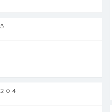
５
２０４