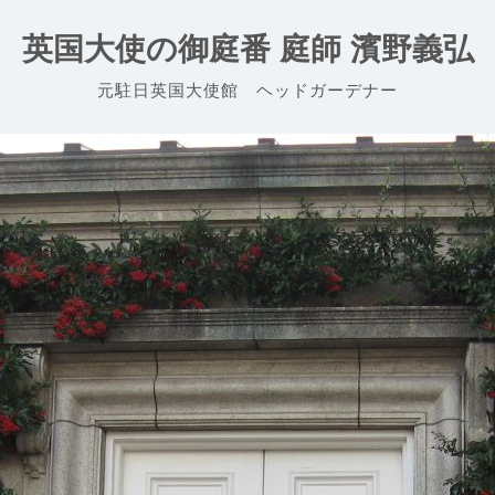
英国大使の御庭番 庭師 濱野義弘
元駐日英国大使館 ヘッドガーデナー