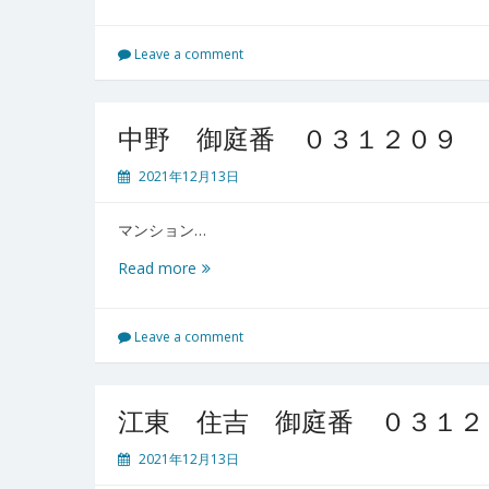
浦
安
御
Leave a comment
庭
番
０
中野 御庭番 ０３１２０９
３
１
2021年12月13日
２
１
マンション…
１
中
Read more
野
御
庭
Leave a comment
番
０
３
江東 住吉 御庭番 ０３１２
１
２
2021年12月13日
０