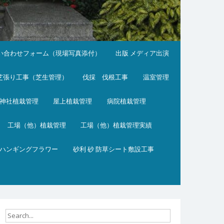
い合わせフォーム（現場写真添付）
出版 メディア出演
芝張り工事（芝生管理）
伐採 伐根工事
温室管理
神社植栽管理
屋上植栽管理
病院植栽管理
工場（他）植栽管理
工場（他）植栽管理実績
ハンギングフラワー
砂利 砂 防草シート敷設工事