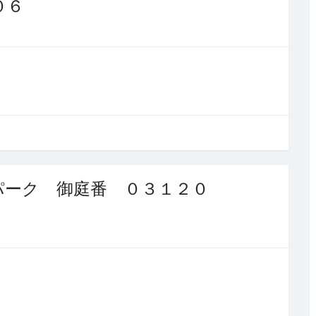
０６
パーク 御庭番 ０３１２０