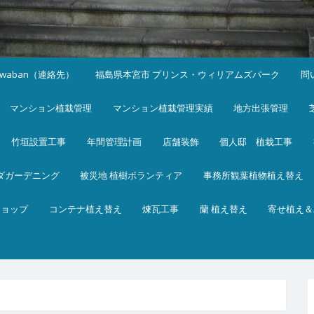
iwaban（連絡先）
福島県本宮市 プリンス・ウィリアムズパーク
問
マンション植栽管理
マンション植栽管理実績
地方出張管理
竹垣設置工事
年間管理計画
店舗装飾
個人邸 植栽工事
ダガーデニング
被災地 植樹ボランティア
事務所観葉植物植え替え
ショップ
コンテナ植え替え
煉瓦工事
蘭 植え替え
寄せ植え＆