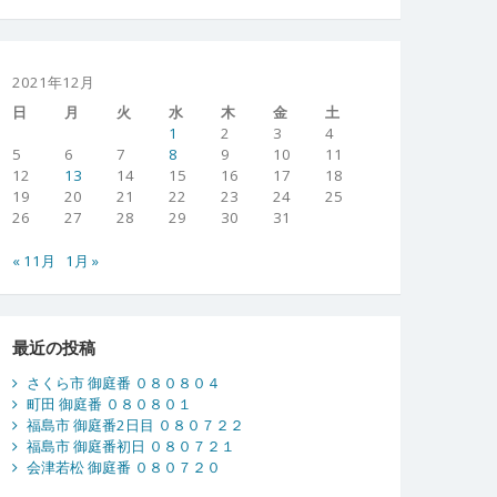
2021年12月
日
月
火
水
木
金
土
1
2
3
4
5
6
7
8
9
10
11
12
13
14
15
16
17
18
19
20
21
22
23
24
25
26
27
28
29
30
31
« 11月
1月 »
最近の投稿
さくら市 御庭番 ０８０８０４
町田 御庭番 ０８０８０１
福島市 御庭番2日目 ０８０７２２
福島市 御庭番初日 ０８０７２１
会津若松 御庭番 ０８０７２０