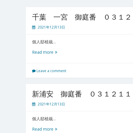
千葉 一宮 御庭番 ０３１２
2021年12月13日
個人邸植栽…
千
Read more
葉
一
宮
Leave a comment
御
庭
番
新浦安 御庭番 ０３１２１１
０
３
2021年12月13日
１
２
個人邸植栽…
１
２
新
Read more