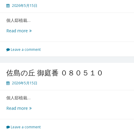
５
2026年5月15日
１
２
個人邸植栽…
八
Read more
街
御
庭
Leave a comment
番
０
８
佐島の丘 御庭番 ０８０５１０
０
５
2026年5月15日
１
１
個人邸植栽…
佐
Read more
島
の
丘
Leave a comment
御