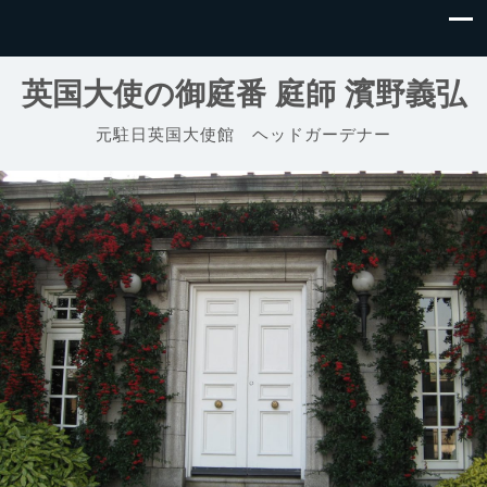
英国大使の御庭番 庭師 濱野義弘
元駐日英国大使館 ヘッドガーデナー