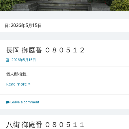
日:
2026年5月15日
長岡 御庭番 ０８０５１２
2026年5月15日
個人邸植栽…
長
Read more
岡
御
庭
Leave a comment
番
０
８
八街 御庭番 ０８０５１１
０