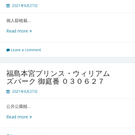
０
2021年6月27日
６
２
個人邸植栽…
７
栃
Read more
木
市
御
Leave a comment
庭
番
０
福島本宮プリンス・ウィリアム
３
ズパーク 御庭番 ０３０６２７
０
６
2021年6月27日
２
７
公共公園植…
福
Read more
島
本