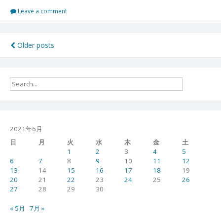
安
御
Leave a comment
庭
番
０
投
Older posts
３
稿
０
６
ナ
１
ビ
９
ゲ
ー
2021年6月
シ
日
月
火
水
木
金
土
1
2
3
4
5
ョ
6
7
8
9
10
11
12
13
14
15
16
17
18
19
ン
20
21
22
23
24
25
26
27
28
29
30
« 5月
7月 »