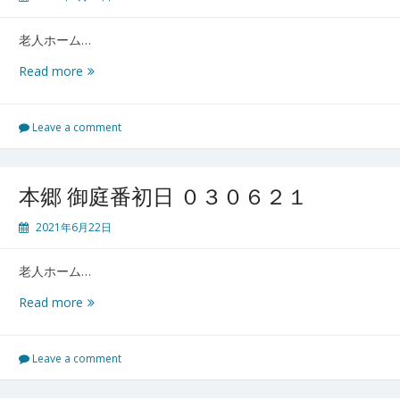
２
３
老人ホーム…
本
Read more
郷
御
庭
Leave a comment
番
2
日
本郷 御庭番初日 ０３０６２１
目
０
2021年6月22日
３
０
老人ホーム…
６
２
本
Read more
２
郷
御
庭
Leave a comment
番
初