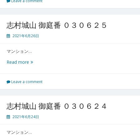
宮
Leave a comment
プ
リ
ン
志村城山 御庭番 ０３０６２５
ス・
ウ
2021年6月26日
ィ
リ
マンション…
ア
ム
志
Read more
ズ
村
パ
城
ー
山
Leave a comment
ク
御
御
庭
庭
番
志村城山 御庭番 ０３０６２４
番
０
０
３
2021年6月24日
３
０
０
６
６
マンション…
２
２