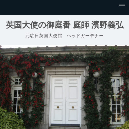
英国大使の御庭番 庭師 濱野義弘
元駐日英国大使館 ヘッドガーデナー