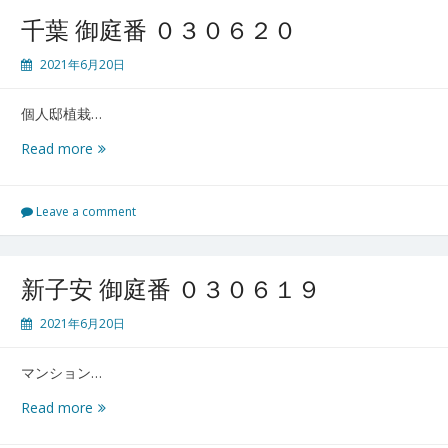
日
千葉 御庭番 ０３０６２０
０
３
2021年6月20日
０
６
個人邸植栽…
２
１
千
Read more
葉
御
庭
Leave a comment
番
０
３
新子安 御庭番 ０３０６１９
０
６
2021年6月20日
２
０
マンション…
新
Read more
子