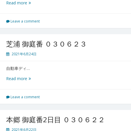
５
志
Read more
７
村
城
山
Leave a comment
御
庭
番
芝浦 御庭番 ０３０６２３
０
３
2021年6月24日
０
６
自動車ディ…
２
４
芝
Read more
浦
御
庭
Leave a comment
番
０
３
本郷 御庭番2日目 ０３０６２２
０
６
2021年6月22日