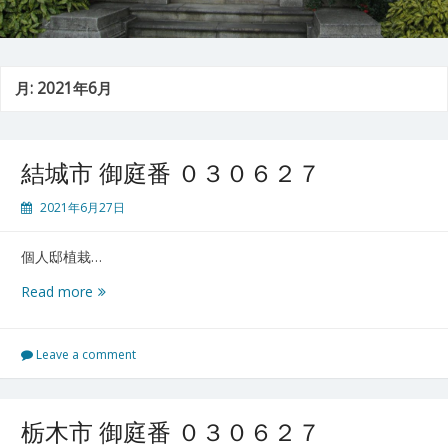
月:
2021年6月
結城市 御庭番 ０３０６２７
2021年6月27日
個人邸植栽…
結
Read more
城
市
御
Leave a comment
庭
番
０
栃木市 御庭番 ０３０６２７
３