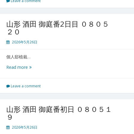
庭
Leave a comment
番
０
８
山形 酒田 御庭番2日目 ０８０５
０
２０
５
２
2026年5月26日
１
個人邸植栽…
山
Read more
形
酒
田
Leave a comment
御
庭
番
山形 酒田 御庭番初日 ０８０５１
2
９
日
目
2026年5月26日
０