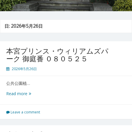
日:
2026年5月26日
本宮プリンス・ウィリアムズパ
ーク 御庭番 ０８０５２５
2026年5月26日
公共公園植…
本
Read more
宮
プ
リ
Leave a comment
ン
ス・
ウ