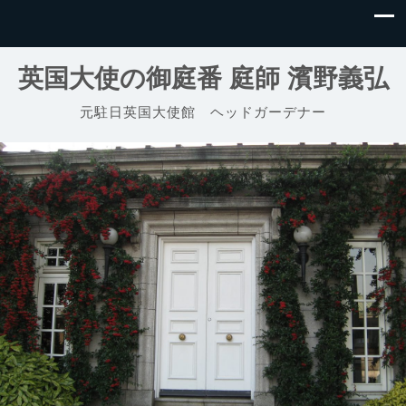
英国大使の御庭番 庭師 濱野義弘
元駐日英国大使館 ヘッドガーデナー