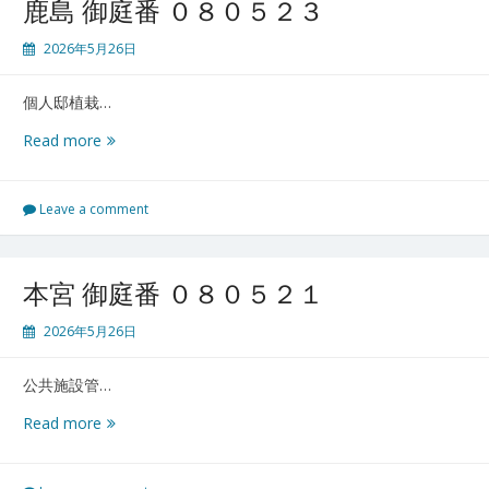
鹿島 御庭番 ０８０５２３
ィ
リ
2026年5月26日
ア
ム
個人邸植栽…
ズ
パ
鹿
Read more
ー
島
ク
御
御
庭
Leave a comment
庭
番
番
０
０
８
本宮 御庭番 ０８０５２１
８
０
０
５
2026年5月26日
５
２
２
３
５
公共施設管…
本
Read more
宮
御