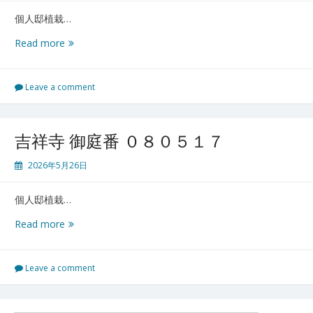
８
個人邸植栽…
０
５
山
Read more
２
形
０
酒
田
Leave a comment
御
庭
番
吉祥寺 御庭番 ０８０５１７
初
日
2026年5月26日
０
８
個人邸植栽…
０
５
吉
Read more
１
祥
９
寺
御
Leave a comment
庭
番
０