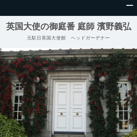
英国大使の御庭番 庭師 濱野義弘
元駐日英国大使館 ヘッドガーデナー