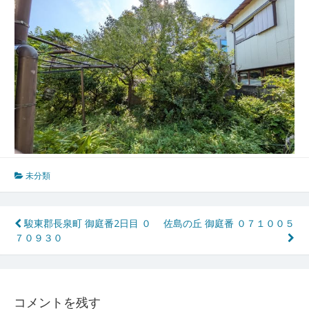
未分類
投
駿東郡長泉町 御庭番2日目 ０
佐島の丘 御庭番 ０７１００５
７０９３０
稿
ナ
ビ
コメントを残す