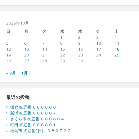
１
０
０
４
2025年10月
日
月
火
水
木
金
土
1
2
3
4
5
6
7
8
9
10
11
12
13
14
15
16
17
18
19
20
21
22
23
24
25
26
27
28
29
30
31
« 9月
11月 »
最近の投稿
鎌倉 御庭番 ０８０８０８
勝浦 御庭番 ０８０８０７
さくら市 御庭番 ０８０８０４
町田 御庭番 ０８０８０１
福島市 御庭番2日目 ０８０７２２