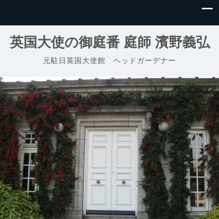
英国大使の御庭番 庭師 濱野義弘
元駐日英国大使館 ヘッドガーデナー