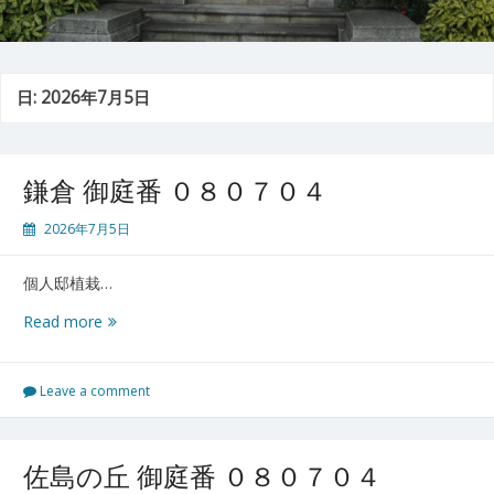
日:
2026年7月5日
鎌倉 御庭番 ０８０７０４
2026年7月5日
個人邸植栽…
鎌
Read more
倉
御
庭
Leave a comment
番
０
８
佐島の丘 御庭番 ０８０７０４
０