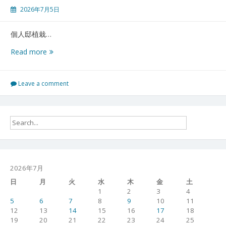
７
2026年7月5日
０
４
個人邸植栽…
佐
Read more
島
の
丘
Leave a comment
御
庭
番
０
８
０
７
０
2026年7月
４
日
月
火
水
木
金
土
1
2
3
4
5
6
7
8
9
10
11
12
13
14
15
16
17
18
19
20
21
22
23
24
25