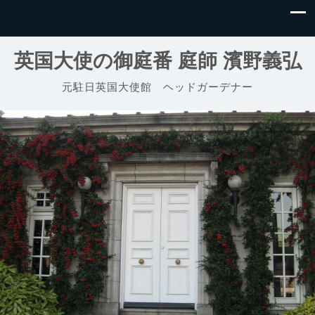
英国大使の御庭番 庭師 濱野義弘
元駐日英国大使館 ヘッドガーデナー