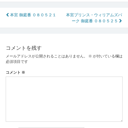
投
本宮 御庭番 ０８０５２１
本宮プリンス・ウィリアムズパ
ーク 御庭番 ０８０５２５
稿
ナ
ビ
コメントを残す
ゲ
メールアドレスが公開されることはありません。
※
が付いている欄は
ー
必須項目です
シ
コメント
※
ョ
ン