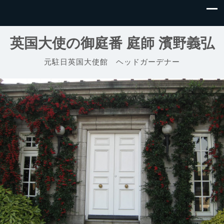
英国大使の御庭番 庭師 濱野義弘
元駐日英国大使館 ヘッドガーデナー