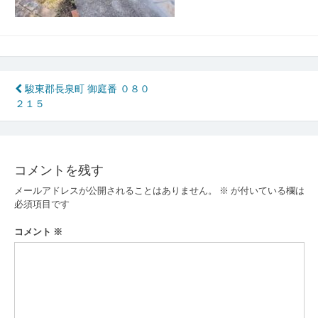
投
駿東郡長泉町 御庭番 ０８０
２１５
稿
ナ
ビ
コメントを残す
ゲ
メールアドレスが公開されることはありません。
※
が付いている欄は
ー
必須項目です
シ
コメント
※
ョ
ン