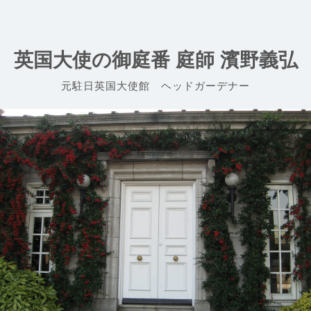
Skip
to
content
英国大使の御庭番 庭師 濱野義弘
元駐日英国大使館 ヘッドガーデナー