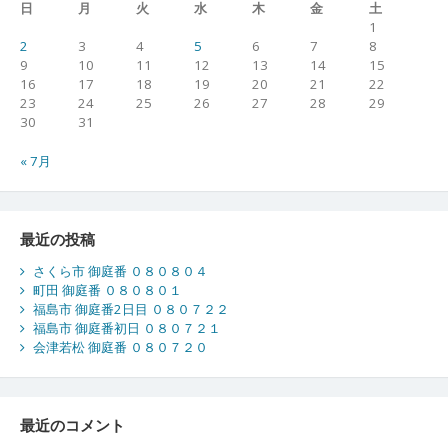
日
月
火
水
木
金
土
1
2
3
4
5
6
7
8
9
10
11
12
13
14
15
16
17
18
19
20
21
22
23
24
25
26
27
28
29
30
31
« 7月
最近の投稿
さくら市 御庭番 ０８０８０４
町田 御庭番 ０８０８０１
福島市 御庭番2日目 ０８０７２２
福島市 御庭番初日 ０８０７２１
会津若松 御庭番 ０８０７２０
最近のコメント