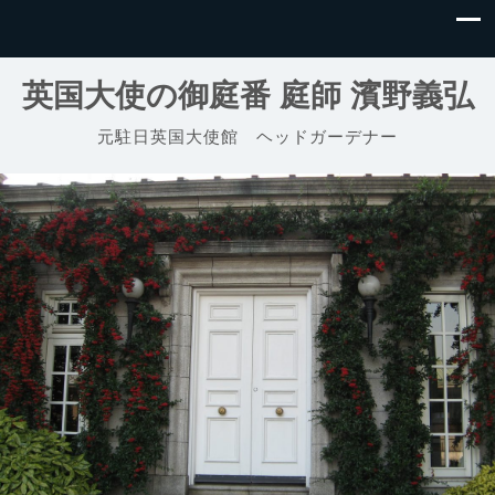
英国大使の御庭番 庭師 濱野義弘
元駐日英国大使館 ヘッドガーデナー