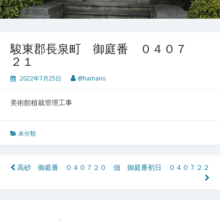
駿東郡長泉町 御庭番 ０４０７
２１
2022年7月25日
@hamano
美術館植栽管理工事
未分類
投
高砂 御庭番 ０４０７２０
佃 御庭番初日 ０４０７２２
稿
ナ
ビ