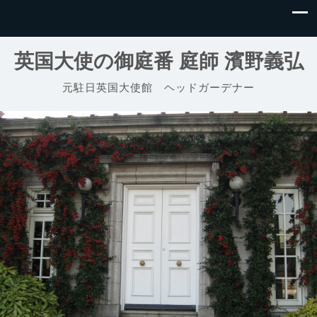
英国大使の御庭番 庭師 濱野義弘
元駐日英国大使館 ヘッドガーデナー