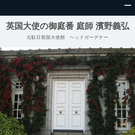
英国大使の御庭番 庭師 濱野義弘
元駐日英国大使館 ヘッドガーデナー