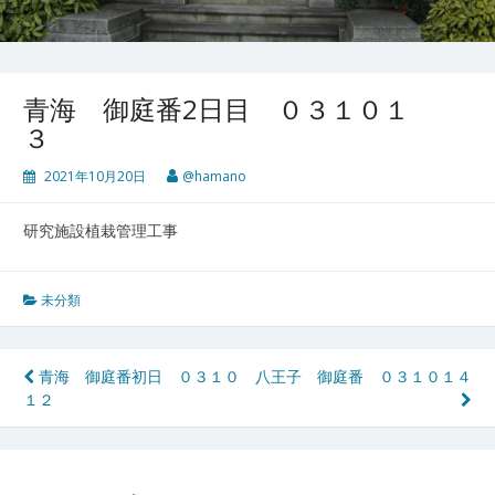
青海 御庭番2日目 ０３１０１
３
2021年10月20日
@hamano
研究施設植栽管理工事
未分類
投
青海 御庭番初日 ０３１０
八王子 御庭番 ０３１０１４
１２
稿
ナ
ビ