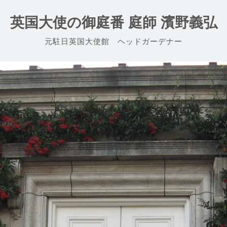
英国大使の御庭番 庭師 濱野義弘
元駐日英国大使館 ヘッドガーデナー