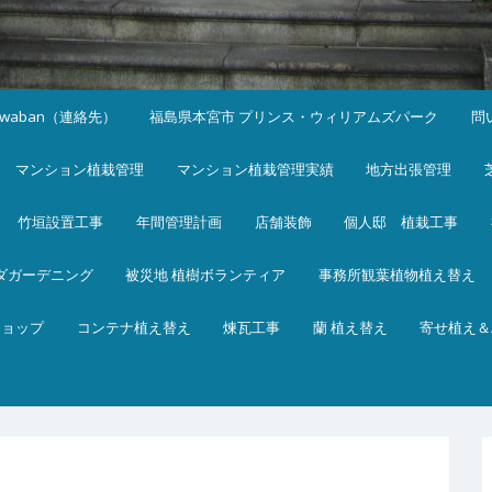
iwaban（連絡先）
福島県本宮市 プリンス・ウィリアムズパーク
問
マンション植栽管理
マンション植栽管理実績
地方出張管理
竹垣設置工事
年間管理計画
店舗装飾
個人邸 植栽工事
ダガーデニング
被災地 植樹ボランティア
事務所観葉植物植え替え
ショップ
コンテナ植え替え
煉瓦工事
蘭 植え替え
寄せ植え＆