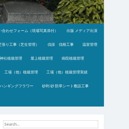
い合わせフォーム（現場写真添付）
出版 メディア出演
芝張り工事（芝生管理）
伐採 伐根工事
温室管理
神社植栽管理
屋上植栽管理
病院植栽管理
工場（他）植栽管理
工場（他）植栽管理実績
ハンギングフラワー
砂利 砂 防草シート敷設工事