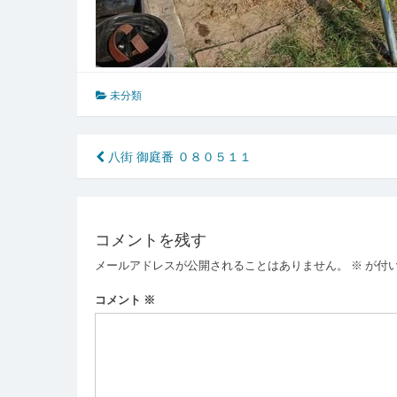
未分類
投
八街 御庭番 ０８０５１１
稿
ナ
コメントを残す
ビ
メールアドレスが公開されることはありません。
※
が付
ゲ
ー
コメント
※
シ
ョ
ン