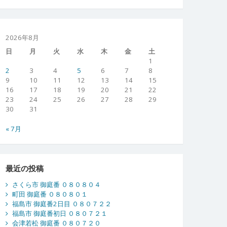
2026年8月
日
月
火
水
木
金
土
1
2
3
4
5
6
7
8
9
10
11
12
13
14
15
16
17
18
19
20
21
22
23
24
25
26
27
28
29
30
31
« 7月
最近の投稿
さくら市 御庭番 ０８０８０４
町田 御庭番 ０８０８０１
福島市 御庭番2日目 ０８０７２２
福島市 御庭番初日 ０８０７２１
会津若松 御庭番 ０８０７２０