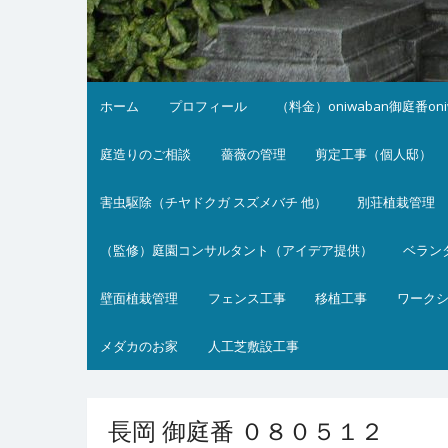
ホーム
プロフィール
（料金）oniwaban御庭番on
庭造りのご相談
薔薇の管理
剪定工事（個人邸）
害虫駆除（チヤドクガ スズメバチ 他）
別荘植栽管理
（監修）庭園コンサルタント（アイデア提供）
ベラン
壁面植栽管理
フェンス工事
移植工事
ワーク
メダカのお家
人工芝敷設工事
長岡 御庭番 ０８０５１２