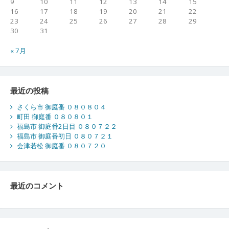
9
10
11
12
13
14
15
16
17
18
19
20
21
22
23
24
25
26
27
28
29
30
31
« 7月
最近の投稿
さくら市 御庭番 ０８０８０４
町田 御庭番 ０８０８０１
福島市 御庭番2日目 ０８０７２２
福島市 御庭番初日 ０８０７２１
会津若松 御庭番 ０８０７２０
最近のコメント