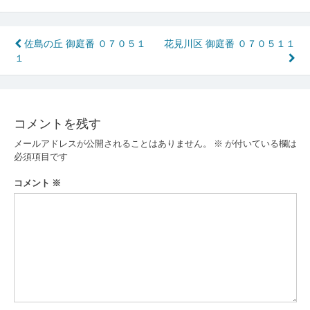
投
佐島の丘 御庭番 ０７０５１
花見川区 御庭番 ０７０５１１
１
稿
ナ
ビ
コメントを残す
ゲ
メールアドレスが公開されることはありません。
※
が付いている欄は
ー
必須項目です
シ
コメント
※
ョ
ン