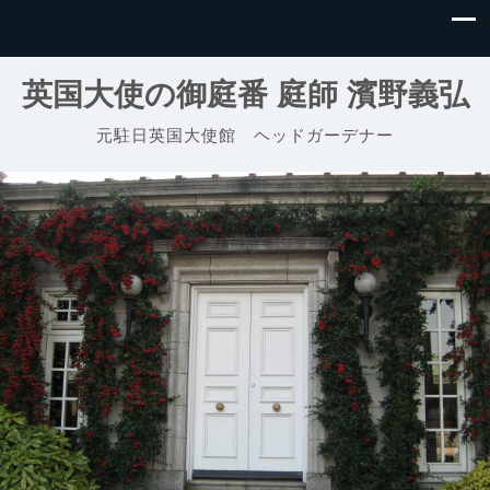
英国大使の御庭番 庭師 濱野義弘
元駐日英国大使館 ヘッドガーデナー