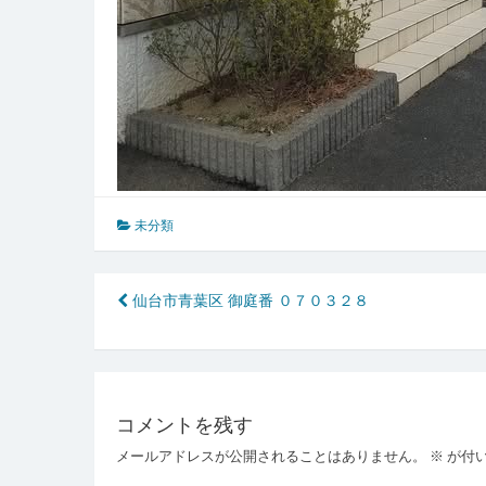
未分類
投
仙台市青葉区 御庭番 ０７０３２８
稿
ナ
ビ
コメントを残す
ゲ
メールアドレスが公開されることはありません。
※
が付
ー