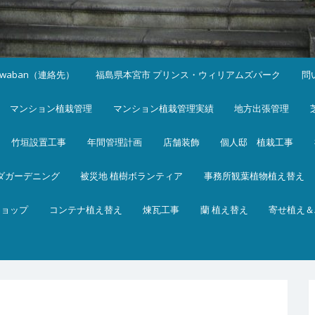
iwaban（連絡先）
福島県本宮市 プリンス・ウィリアムズパーク
問
マンション植栽管理
マンション植栽管理実績
地方出張管理
竹垣設置工事
年間管理計画
店舗装飾
個人邸 植栽工事
ダガーデニング
被災地 植樹ボランティア
事務所観葉植物植え替え
ショップ
コンテナ植え替え
煉瓦工事
蘭 植え替え
寄せ植え＆