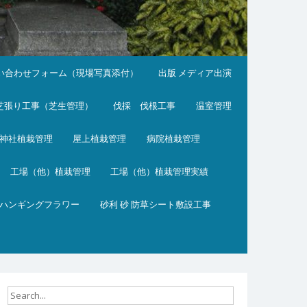
い合わせフォーム（現場写真添付）
出版 メディア出演
芝張り工事（芝生管理）
伐採 伐根工事
温室管理
神社植栽管理
屋上植栽管理
病院植栽管理
工場（他）植栽管理
工場（他）植栽管理実績
ハンギングフラワー
砂利 砂 防草シート敷設工事