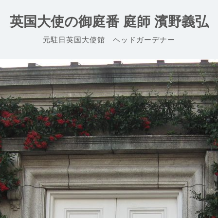
英国大使の御庭番 庭師 濱野義弘
元駐日英国大使館 ヘッドガーデナー