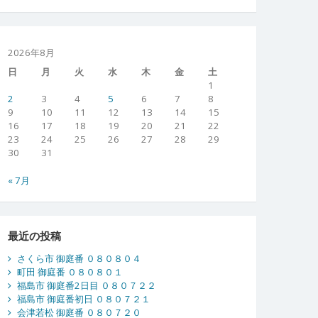
2026年8月
日
月
火
水
木
金
土
1
2
3
4
5
6
7
8
9
10
11
12
13
14
15
16
17
18
19
20
21
22
23
24
25
26
27
28
29
30
31
« 7月
最近の投稿
さくら市 御庭番 ０８０８０４
町田 御庭番 ０８０８０１
福島市 御庭番2日目 ０８０７２２
福島市 御庭番初日 ０８０７２１
会津若松 御庭番 ０８０７２０