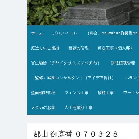
ホーム
プロフィール
（料金）oniwaban御庭番on
庭造りのご相談
薔薇の管理
剪定工事（個人邸）
害虫駆除（チヤドクガ スズメバチ 他）
別荘植栽管理
（監修）庭園コンサルタント（アイデア提供）
ベラン
壁面植栽管理
フェンス工事
移植工事
ワーク
メダカのお家
人工芝敷設工事
郡山 御庭番 ０７０３２８