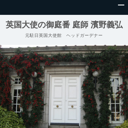
英国大使の御庭番 庭師 濱野義弘
元駐日英国大使館 ヘッドガーデナー