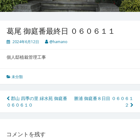
葛尾 御庭番最終日 ０６０６１１
2024年6月12日
@hamano
個人邸植栽管理工事
未分類
投
郡山 四季の里 緑水苑 御庭番
勝浦 御庭番８日目 ０６０６１
０６０６１０
２
稿
ナ
ビ
コメントを残す