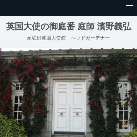
英国大使の御庭番 庭師 濱野義弘
元駐日英国大使館 ヘッドガーデナー