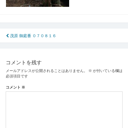
投
茂原 御庭番 ０７０８１６
稿
ナ
コメントを残す
ビ
メールアドレスが公開されることはありません。
※
が付いている欄は
ゲ
必須項目です
ー
コメント
※
シ
ョ
ン