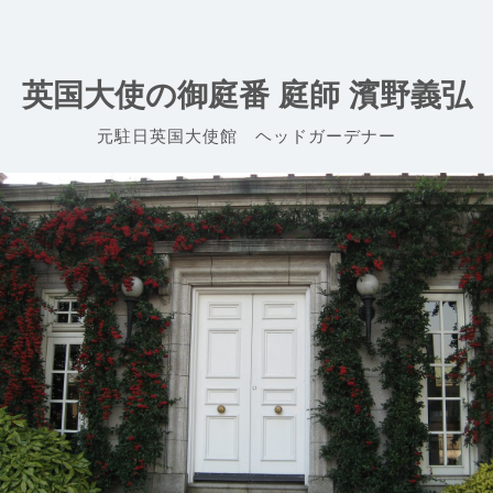
Skip
to
content
英国大使の御庭番 庭師 濱野義弘
元駐日英国大使館 ヘッドガーデナー