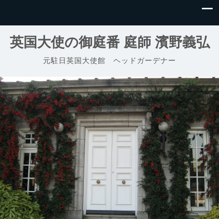
英国大使の御庭番 庭師 濱野義弘
元駐日英国大使館 ヘッドガーデナー