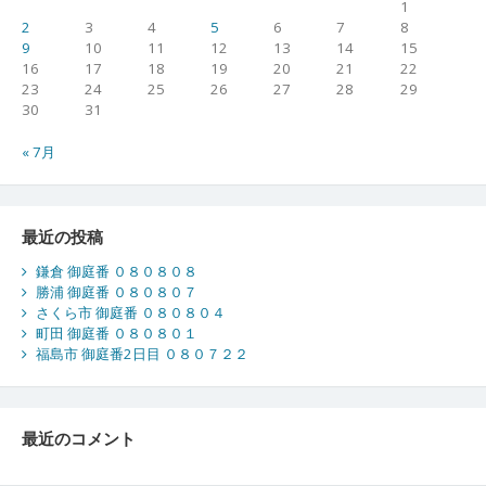
1
2
3
4
5
6
7
8
9
10
11
12
13
14
15
16
17
18
19
20
21
22
23
24
25
26
27
28
29
30
31
« 7月
最近の投稿
鎌倉 御庭番 ０８０８０８
勝浦 御庭番 ０８０８０７
さくら市 御庭番 ０８０８０４
町田 御庭番 ０８０８０１
福島市 御庭番2日目 ０８０７２２
最近のコメント