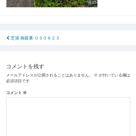
投
芝浦 御庭番 ０３０６２３
稿
ナ
コメントを残す
ビ
メールアドレスが公開されることはありません。
※
が付いている欄は
ゲ
必須項目です
ー
コメント
※
シ
ョ
ン