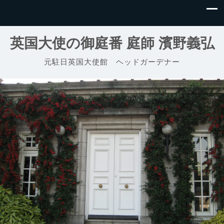
英国大使の御庭番 庭師 濱野義弘
元駐日英国大使館 ヘッドガーデナー