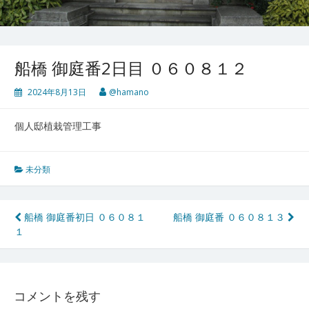
船橋 御庭番2日目 ０６０８１２
2024年8月13日
@hamano
個人邸植栽管理工事
未分類
投
船橋 御庭番初日 ０６０８１
船橋 御庭番 ０６０８１３
１
稿
ナ
ビ
コメントを残す