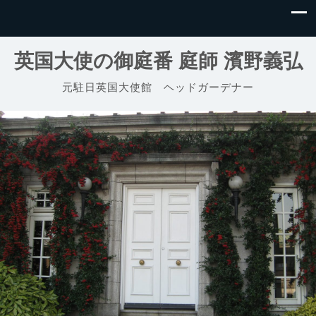
英国大使の御庭番 庭師 濱野義弘
元駐日英国大使館 ヘッドガーデナー