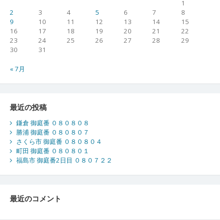
1
2
3
4
5
6
7
8
9
10
11
12
13
14
15
16
17
18
19
20
21
22
23
24
25
26
27
28
29
30
31
« 7月
最近の投稿
鎌倉 御庭番 ０８０８０８
勝浦 御庭番 ０８０８０７
さくら市 御庭番 ０８０８０４
町田 御庭番 ０８０８０１
福島市 御庭番2日目 ０８０７２２
最近のコメント