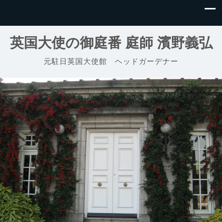
英国大使の御庭番 庭師 濱野義弘
元駐日英国大使館 ヘッドガーデナー