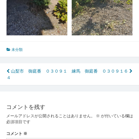
未分類
投
山梨市 御庭番 ０３０９１
練馬 御庭番 ０３０９１６
４
稿
ナ
ビ
コメントを残す
ゲ
メールアドレスが公開されることはありません。
※
が付いている欄は
ー
必須項目です
シ
コメント
※