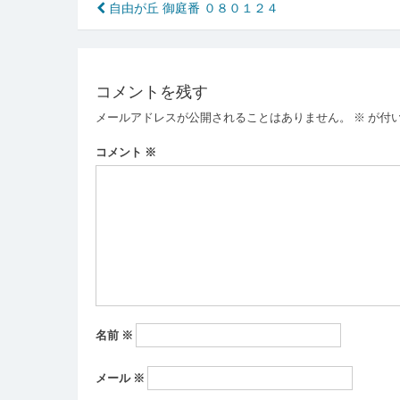
投
自由が丘 御庭番 ０８０１２４
稿
ナ
コメントを残す
ビ
メールアドレスが公開されることはありません。
※
が付
ゲ
ー
コメント
※
シ
ョ
ン
名前
※
メール
※