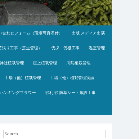
い合わせフォーム（現場写真添付）
出版 メディア出演
芝張り工事（芝生管理）
伐採 伐根工事
温室管理
神社植栽管理
屋上植栽管理
病院植栽管理
工場（他）植栽管理
工場（他）植栽管理実績
ハンギングフラワー
砂利 砂 防草シート敷設工事