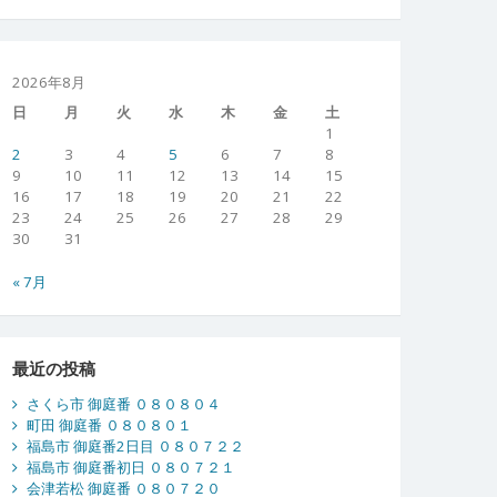
2026年8月
日
月
火
水
木
金
土
1
2
3
4
5
6
7
8
9
10
11
12
13
14
15
16
17
18
19
20
21
22
23
24
25
26
27
28
29
30
31
« 7月
最近の投稿
さくら市 御庭番 ０８０８０４
町田 御庭番 ０８０８０１
福島市 御庭番2日目 ０８０７２２
福島市 御庭番初日 ０８０７２１
会津若松 御庭番 ０８０７２０