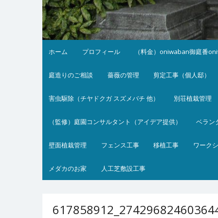
ホーム
プロフィール
（料金）oniwaban御庭番on
庭造りのご相談
薔薇の管理
剪定工事（個人邸）
害虫駆除（チヤドクガ スズメバチ 他）
別荘植栽管理
（監修）庭園コンサルタント（アイデア提供）
ベラン
壁面植栽管理
フェンス工事
移植工事
ワーク
メダカのお家
人工芝敷設工事
617858912_27429682460364