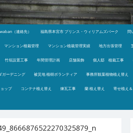
iwaban（連絡先）
福島県本宮市 プリンス・ウィリアムズパーク
問
マンション植栽管理
マンション植栽管理実績
地方出張管理
竹垣設置工事
年間管理計画
店舗装飾
個人邸 植栽工事
ダガーデニング
被災地 植樹ボランティア
事務所観葉植物植え替え
ショップ
コンテナ植え替え
煉瓦工事
蘭 植え替え
寄せ植え＆
49_8666876522270325879_n