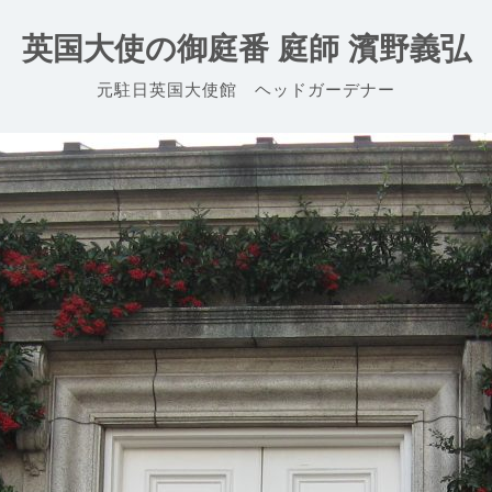
英国大使の御庭番 庭師 濱野義弘
元駐日英国大使館 ヘッドガーデナー