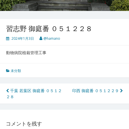
習志野 御庭番 ０５１２２８
2024年1月3日
@hamano
動物病院植栽管理工事
未分類
投
千葉 若葉区 御庭番 ０５１２
印西 御庭番 ０５１２２９
２８
稿
ナ
ビ
コメントを残す