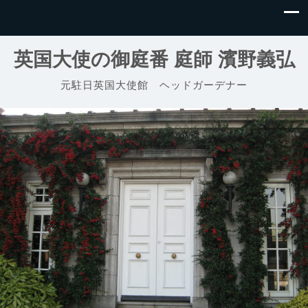
英国大使の御庭番 庭師 濱野義弘
元駐日英国大使館 ヘッドガーデナー