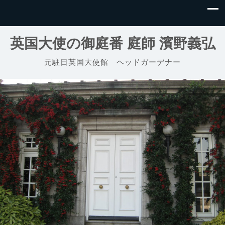
英国大使の御庭番 庭師 濱野義弘
元駐日英国大使館 ヘッドガーデナー