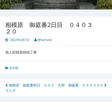
相模原 御庭番2日目 ０４０３
２０
2022年4月7日
@hamano
個人邸植栽移植工事
未分類
投
相模原 御庭番初日 ０４０
大和 御庭番 ０４０３２０
３１９
稿
ナ
ビ