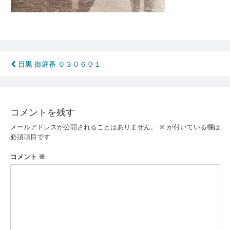
投
目黒 御庭番 ０３０６０１
稿
ナ
コメントを残す
ビ
メールアドレスが公開されることはありません。
※
が付いている欄は
ゲ
必須項目です
ー
コメント
※
シ
ョ
ン