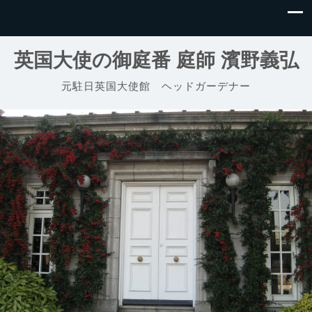
英国大使の御庭番 庭師 濱野義弘
元駐日英国大使館 ヘッドガーデナー