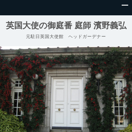
英国大使の御庭番 庭師 濱野義弘
元駐日英国大使館 ヘッドガーデナー