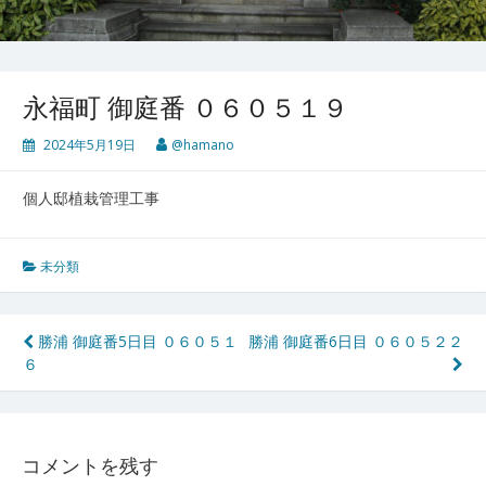
永福町 御庭番 ０６０５１９
2024年5月19日
@hamano
個人邸植栽管理工事
未分類
投
勝浦 御庭番5日目 ０６０５１
勝浦 御庭番6日目 ０６０５２２
６
稿
ナ
ビ
コメントを残す