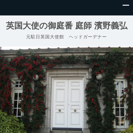
英国大使の御庭番 庭師 濱野義弘
元駐日英国大使館 ヘッドガーデナー