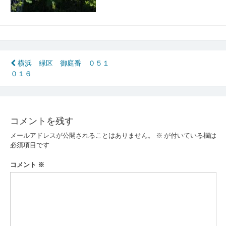
投
横浜 緑区 御庭番 ０５１
０１６
稿
ナ
ビ
コメントを残す
ゲ
メールアドレスが公開されることはありません。
※
が付いている欄は
ー
必須項目です
シ
コメント
※
ョ
ン