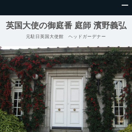
英国大使の御庭番 庭師 濱野義弘
元駐日英国大使館 ヘッドガーデナー