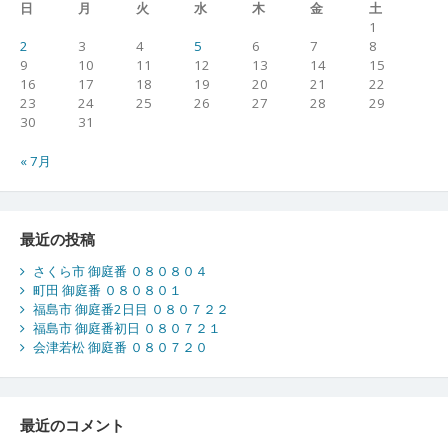
日
月
火
水
木
金
土
1
2
3
4
5
6
7
8
9
10
11
12
13
14
15
16
17
18
19
20
21
22
23
24
25
26
27
28
29
30
31
« 7月
最近の投稿
さくら市 御庭番 ０８０８０４
町田 御庭番 ０８０８０１
福島市 御庭番2日目 ０８０７２２
福島市 御庭番初日 ０８０７２１
会津若松 御庭番 ０８０７２０
最近のコメント