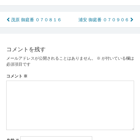
投
茂原 御庭番 ０７０８１６
浦安 御庭番 ０７０９０６
稿
ナ
コメントを残す
ビ
メールアドレスが公開されることはありません。
※
が付いている欄は
ゲ
必須項目です
ー
コメント
※
シ
ョ
ン