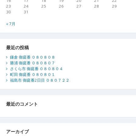
16
17
18
19
20
21
22
23
24
25
26
27
28
29
30
31
« 7月
最近の投稿
鎌倉 御庭番 ０８０８０８
勝浦 御庭番 ０８０８０７
さくら市 御庭番 ０８０８０４
町田 御庭番 ０８０８０１
福島市 御庭番2日目 ０８０７２２
最近のコメント
アーカイブ