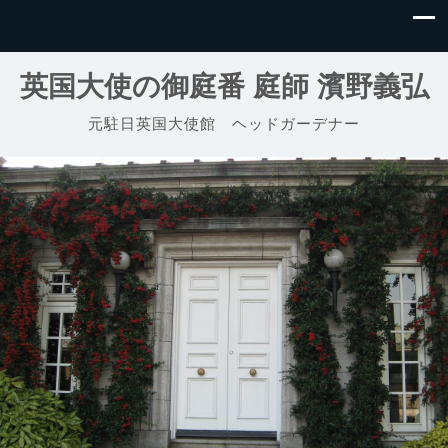
英国大使の御庭番 庭師 濱野義弘
元駐日英国大使館 ヘッドガーデナー