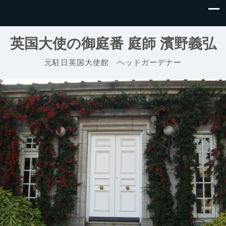
英国大使の御庭番 庭師 濱野義弘
元駐日英国大使館 ヘッドガーデナー