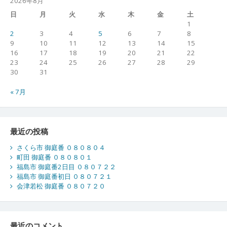
2026年8月
日
月
火
水
木
金
土
1
2
3
4
5
6
7
8
9
10
11
12
13
14
15
16
17
18
19
20
21
22
23
24
25
26
27
28
29
30
31
« 7月
最近の投稿
さくら市 御庭番 ０８０８０４
町田 御庭番 ０８０８０１
福島市 御庭番2日目 ０８０７２２
福島市 御庭番初日 ０８０７２１
会津若松 御庭番 ０８０７２０
最近のコメント