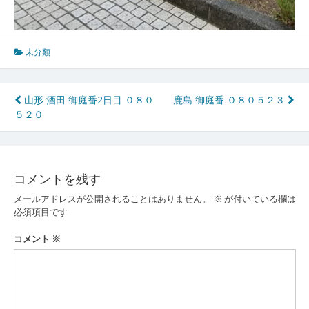
未分類
投
山形 酒田 御庭番2日目 ０８０
鹿島 御庭番 ０８０５２３
５２０
稿
ナ
ビ
コメントを残す
ゲ
メールアドレスが公開されることはありません。
※
が付いている欄は
ー
必須項目です
シ
コメント
※
ョ
ン