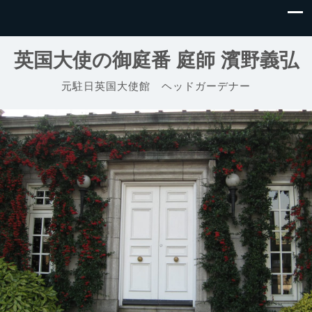
英国大使の御庭番 庭師 濱野義弘
元駐日英国大使館 ヘッドガーデナー