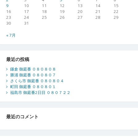
9
10
11
12
13
14
15
16
17
18
19
20
21
22
23
24
25
26
27
28
29
30
31
« 7月
最近の投稿
鎌倉 御庭番 ０８０８０８
勝浦 御庭番 ０８０８０７
さくら市 御庭番 ０８０８０４
町田 御庭番 ０８０８０１
福島市 御庭番2日目 ０８０７２２
最近のコメント