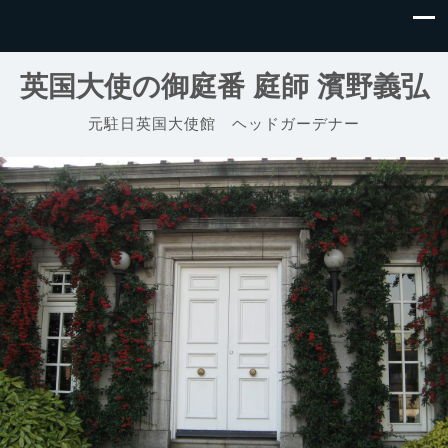
英国大使の御庭番 庭師 濱野義弘
元駐日英国大使館 ヘッドガーデナー