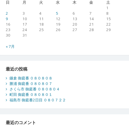
日
月
火
水
木
金
土
1
2
3
4
5
6
7
8
9
10
11
12
13
14
15
16
17
18
19
20
21
22
23
24
25
26
27
28
29
30
31
« 7月
最近の投稿
鎌倉 御庭番 ０８０８０８
勝浦 御庭番 ０８０８０７
さくら市 御庭番 ０８０８０４
町田 御庭番 ０８０８０１
福島市 御庭番2日目 ０８０７２２
最近のコメント