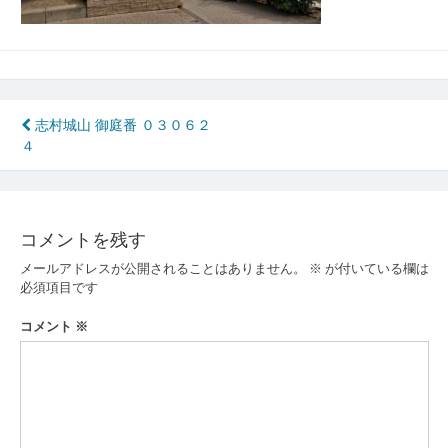
投
志村城山 御庭番 ０３０６２
４
稿
ナ
ビ
コメントを残す
ゲ
メールアドレスが公開されることはありません。
※
が付いている欄は
ー
必須項目です
シ
コメント
※
ョ
ン