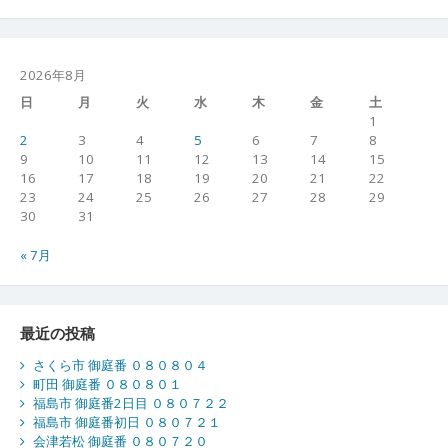
2026年8月
日
月
火
水
木
金
土
1
2
3
4
5
6
7
8
9
10
11
12
13
14
15
16
17
18
19
20
21
22
23
24
25
26
27
28
29
30
31
« 7月
最近の投稿
さくら市 御庭番 ０８０８０４
町田 御庭番 ０８０８０１
福島市 御庭番2日目 ０８０７２２
福島市 御庭番初日 ０８０７２１
会津若松 御庭番 ０８０７２０