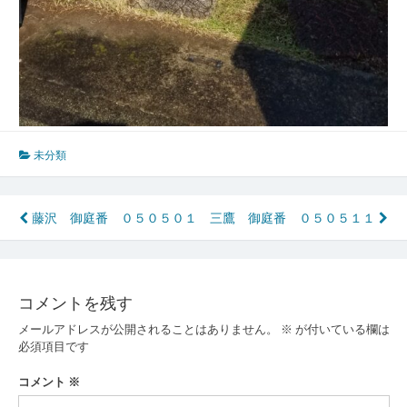
未分類
投
藤沢 御庭番 ０５０５０１
三鷹 御庭番 ０５０５１１
稿
ナ
コメントを残す
ビ
メールアドレスが公開されることはありません。
※
が付いている欄は
ゲ
必須項目です
ー
コメント
※
シ