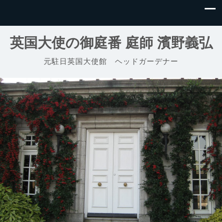
英国大使の御庭番 庭師 濱野義弘
元駐日英国大使館 ヘッドガーデナー