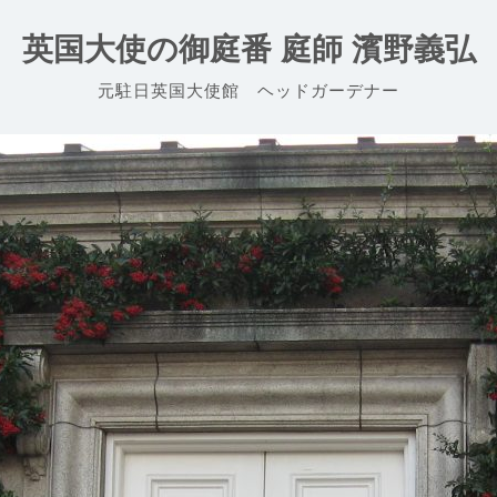
英国大使の御庭番 庭師 濱野義弘
元駐日英国大使館 ヘッドガーデナー