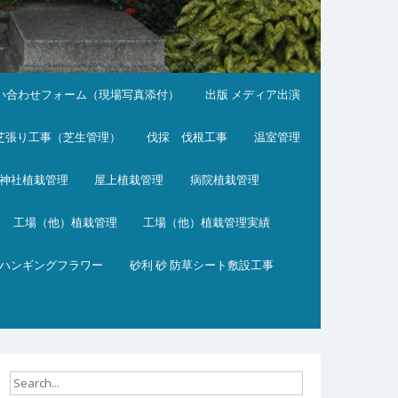
い合わせフォーム（現場写真添付）
出版 メディア出演
芝張り工事（芝生管理）
伐採 伐根工事
温室管理
神社植栽管理
屋上植栽管理
病院植栽管理
工場（他）植栽管理
工場（他）植栽管理実績
ハンギングフラワー
砂利 砂 防草シート敷設工事