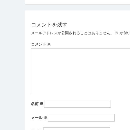
稿
ナ
コメントを残す
ビ
メールアドレスが公開されることはありません。
※
が付
ゲ
ー
コメント
※
シ
ョ
ン
名前
※
メール
※