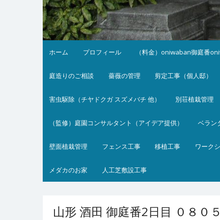
ホーム
プロフィール
（料金）oniwaban御庭番on
庭造りのご相談
薔薇の管理
剪定工事（個人邸）
害虫駆除（チヤドクガ スズメバチ 他）
別荘植栽管理
（監修）庭園コンサルタント（アイデア提供）
ベラン
壁面植栽管理
フェンス工事
移植工事
ワーク
メダカのお家
人工芝敷設工事
山形 酒田 御庭番2日目 ０８０