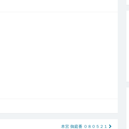
本宮 御庭番 ０８０５２１