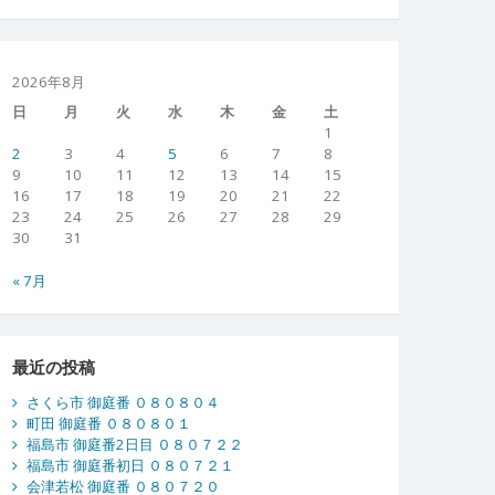
2026年8月
日
月
火
水
木
金
土
1
2
3
4
5
6
7
8
9
10
11
12
13
14
15
16
17
18
19
20
21
22
23
24
25
26
27
28
29
30
31
« 7月
最近の投稿
さくら市 御庭番 ０８０８０４
町田 御庭番 ０８０８０１
福島市 御庭番2日目 ０８０７２２
福島市 御庭番初日 ０８０７２１
会津若松 御庭番 ０８０７２０