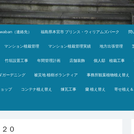
iwaban（連絡先）
福島県本宮市 プリンス・ウィリアムズパーク
問
マンション植栽管理
マンション植栽管理実績
地方出張管理
竹垣設置工事
年間管理計画
店舗装飾
個人邸 植栽工事
ダガーデニング
被災地 植樹ボランティア
事務所観葉植物植え替え
ショップ
コンテナ植え替え
煉瓦工事
蘭 植え替え
寄せ植え＆
５２０