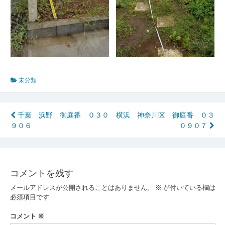
未分類
投
千葉 浜野 御庭番 ０３０
横浜 神奈川区 御庭番 ０３
９０６
０９０７
稿
ナ
ビ
コメントを残す
ゲ
メールアドレスが公開されることはありません。
※
が付いている欄は
ー
必須項目です
シ
コメント
※