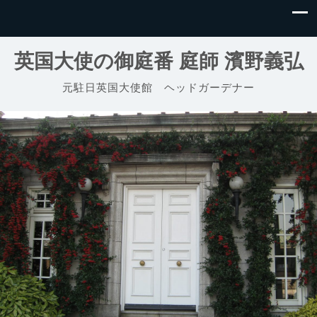
英国大使の御庭番 庭師 濱野義弘
元駐日英国大使館 ヘッドガーデナー