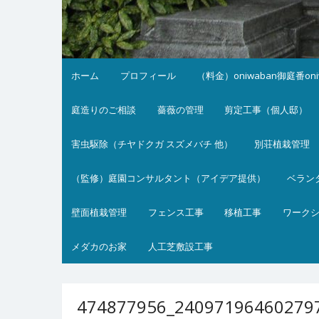
ホーム
プロフィール
（料金）oniwaban御庭番on
庭造りのご相談
薔薇の管理
剪定工事（個人邸）
害虫駆除（チヤドクガ スズメバチ 他）
別荘植栽管理
（監修）庭園コンサルタント（アイデア提供）
ベラン
壁面植栽管理
フェンス工事
移植工事
ワーク
メダカのお家
人工芝敷設工事
474877956_24097196460279