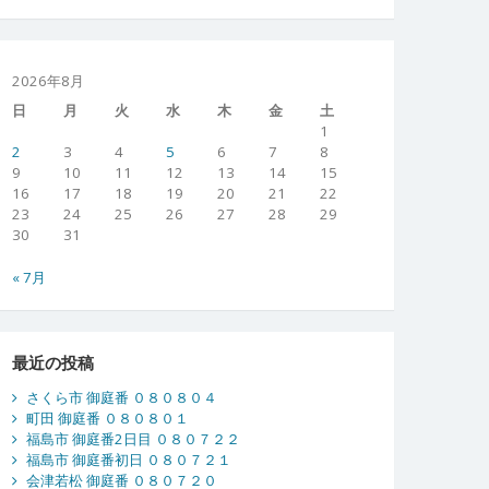
2026年8月
日
月
火
水
木
金
土
1
2
3
4
5
6
7
8
9
10
11
12
13
14
15
16
17
18
19
20
21
22
23
24
25
26
27
28
29
30
31
« 7月
最近の投稿
さくら市 御庭番 ０８０８０４
町田 御庭番 ０８０８０１
福島市 御庭番2日目 ０８０７２２
福島市 御庭番初日 ０８０７２１
会津若松 御庭番 ０８０７２０