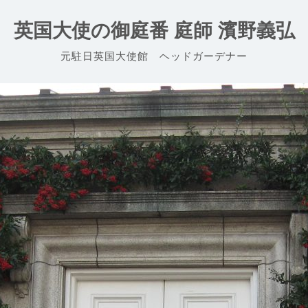
英国大使の御庭番 庭師 濱野義弘
元駐日英国大使館 ヘッドガーデナー