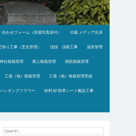
い合わせフォーム（現場写真添付）
出版 メディア出演
芝張り工事（芝生管理）
伐採 伐根工事
温室管理
神社植栽管理
屋上植栽管理
病院植栽管理
工場（他）植栽管理
工場（他）植栽管理実績
ハンギングフラワー
砂利 砂 防草シート敷設工事