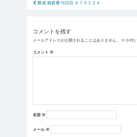
投
勝浦 御庭番16日目 ０７０１２４
稿
ナ
コメントを残す
ビ
メールアドレスが公開されることはありません。
※
が付
ゲ
ー
コメント
※
シ
ョ
ン
名前
※
メール
※