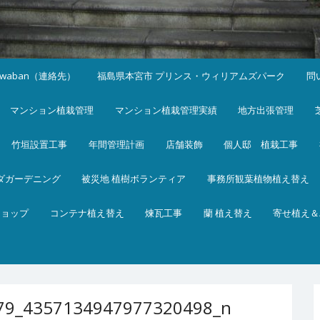
iwaban（連絡先）
福島県本宮市 プリンス・ウィリアムズパーク
問
マンション植栽管理
マンション植栽管理実績
地方出張管理
竹垣設置工事
年間管理計画
店舗装飾
個人邸 植栽工事
ダガーデニング
被災地 植樹ボランティア
事務所観葉植物植え替え
ショップ
コンテナ植え替え
煉瓦工事
蘭 植え替え
寄せ植え＆
79_4357134947977320498_n