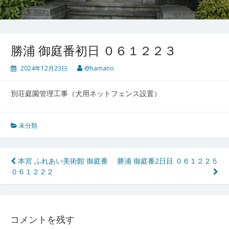
勝浦 御庭番初日 ０６１２２３
2024年12月23日
@hamano
別荘庭園管理工事（犬用ネットフェンス設置）
未分類
投
本宮 ふれあい美術館 御庭番
勝浦 御庭番2日目 ０６１２２５
０６１２２２
稿
ナ
ビ
コメントを残す