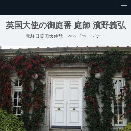
英国大使の御庭番 庭師 濱野義弘
元駐日英国大使館 ヘッドガーデナー