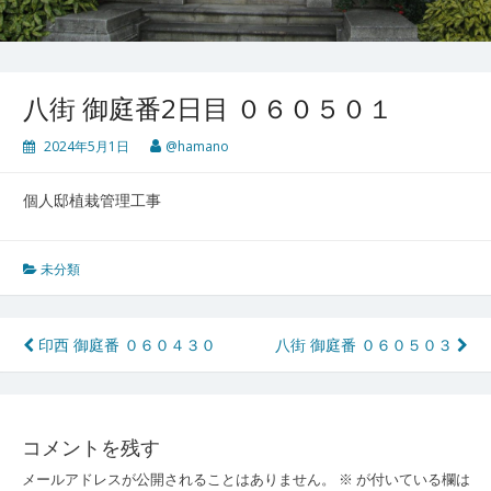
八街 御庭番2日目 ０６０５０１
2024年5月1日
@hamano
個人邸植栽管理工事
未分類
投
印西 御庭番 ０６０４３０
八街 御庭番 ０６０５０３
稿
ナ
コメントを残す
ビ
メールアドレスが公開されることはありません。
※
が付いている欄は