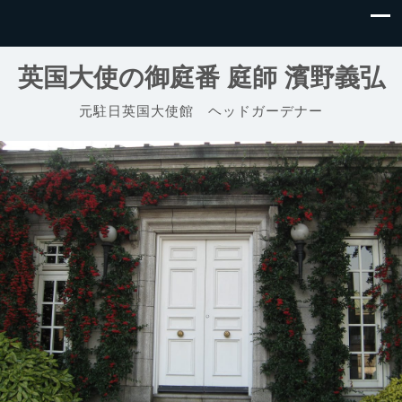
英国大使の御庭番 庭師 濱野義弘
元駐日英国大使館 ヘッドガーデナー