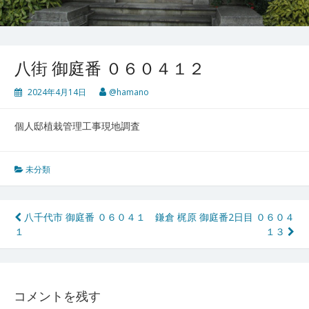
八街 御庭番 ０６０４１２
2024年4月14日
@hamano
個人邸植栽管理工事現地調査
未分類
投
八千代市 御庭番 ０６０４１
鎌倉 梶原 御庭番2日目 ０６０４
１
１３
稿
ナ
ビ
コメントを残す