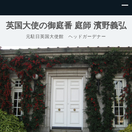
英国大使の御庭番 庭師 濱野義弘
元駐日英国大使館 ヘッドガーデナー