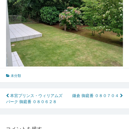
未分類
投
本宮プリンス・ウィリアムズ
鎌倉 御庭番 ０８０７０４
パーク 御庭番 ０８０６２８
稿
ナ
ビ
コメントを残す