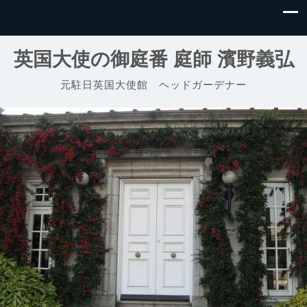
英国大使の御庭番 庭師 濱野義弘
元駐日英国大使館 ヘッドガーデナー