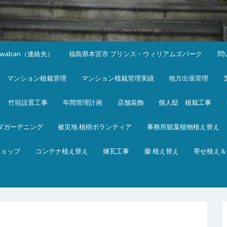
iwaban（連絡先）
福島県本宮市 プリンス・ウィリアムズパーク
問
マンション植栽管理
マンション植栽管理実績
地方出張管理
竹垣設置工事
年間管理計画
店舗装飾
個人邸 植栽工事
ダガーデニング
被災地 植樹ボランティア
事務所観葉植物植え替え
ショップ
コンテナ植え替え
煉瓦工事
蘭 植え替え
寄せ植え＆