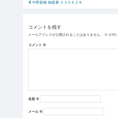
投
中野新橋 御庭番 ０３０６２８
稿
ナ
コメントを残す
ビ
メールアドレスが公開されることはありません。
※
が付
ゲ
ー
コメント
※
シ
ョ
ン
名前
※
メール
※