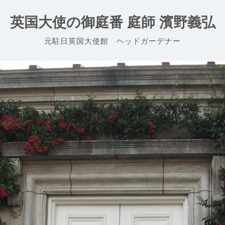
英国大使の御庭番 庭師 濱野義弘
元駐日英国大使館 ヘッドガーデナー