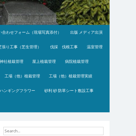
い合わせフォーム（現場写真添付）
出版 メディア出演
芝張り工事（芝生管理）
伐採 伐根工事
温室管理
神社植栽管理
屋上植栽管理
病院植栽管理
工場（他）植栽管理
工場（他）植栽管理実績
ハンギングフラワー
砂利 砂 防草シート敷設工事