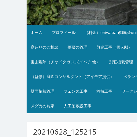
ホーム
プロフィール
（料金）oniwaban御庭番on
庭造りのご相談
薔薇の管理
剪定工事（個人邸）
害虫駆除（チヤドクガ スズメバチ 他）
別荘植栽管理
（監修）庭園コンサルタント（アイデア提供）
ベラン
壁面植栽管理
フェンス工事
移植工事
ワーク
メダカのお家
人工芝敷設工事
20210628_125215