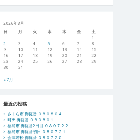
2026年8月
日
月
火
水
木
金
土
1
2
3
4
5
6
7
8
9
10
11
12
13
14
15
16
17
18
19
20
21
22
23
24
25
26
27
28
29
30
31
« 7月
最近の投稿
さくら市 御庭番 ０８０８０４
町田 御庭番 ０８０８０１
福島市 御庭番2日目 ０８０７２２
福島市 御庭番初日 ０８０７２１
会津若松 御庭番 ０８０７２０