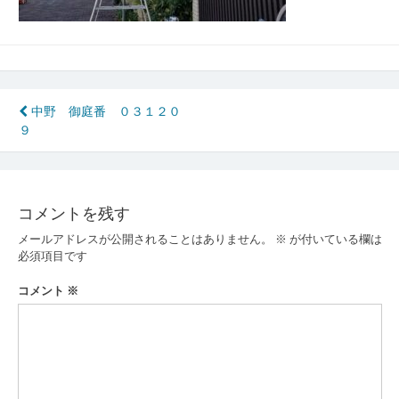
投
中野 御庭番 ０３１２０
９
稿
ナ
ビ
コメントを残す
ゲ
メールアドレスが公開されることはありません。
※
が付いている欄は
ー
必須項目です
シ
コメント
※
ョ
ン