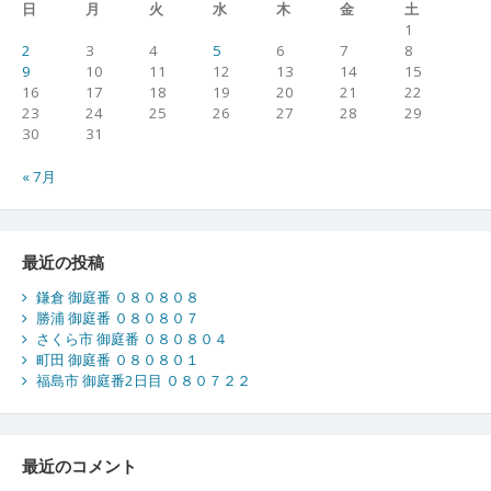
日
月
火
水
木
金
土
1
2
3
4
5
6
7
8
9
10
11
12
13
14
15
16
17
18
19
20
21
22
23
24
25
26
27
28
29
30
31
« 7月
最近の投稿
鎌倉 御庭番 ０８０８０８
勝浦 御庭番 ０８０８０７
さくら市 御庭番 ０８０８０４
町田 御庭番 ０８０８０１
福島市 御庭番2日目 ０８０７２２
最近のコメント