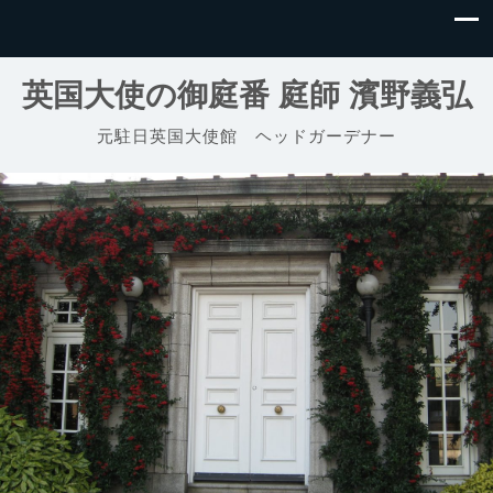
英国大使の御庭番 庭師 濱野義弘
元駐日英国大使館 ヘッドガーデナー